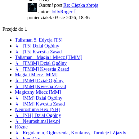
Ostatni post
Re: Cięzka zbroja
Wyświetl
autor:
JollyRoger
najnowszy
poniedziałek 03 sie 2026, 18:36
post
Przejdź do
Talisman 5. Edycja [T5]
↳ [T5] Dział Ogólny
↳ [T5] Kwestia Zasad
Talisman - Magia i Miecz [TMiM]
↳ [TMiM] Dział Ogólny
↳ [TMiM] Kwestia Zasad
Magia i Miecz [MiM]
↳ [MiM] Dział Ogólny
↳ [MiM] Kwestia Zasad
Magiczny Miecz [MM]
↳ [MM] Dział Ogólny
↳ [MM] Kwestia Zasad
Neuroshima Hex [NH]
↳ [NH] Dział Ogólny
↳ NeuroshimaHex.pl
Różne
↳ Regulamin, Ogłoszenia, Konkursy, Turnieje i Zjazdy
↳ Inne Gry