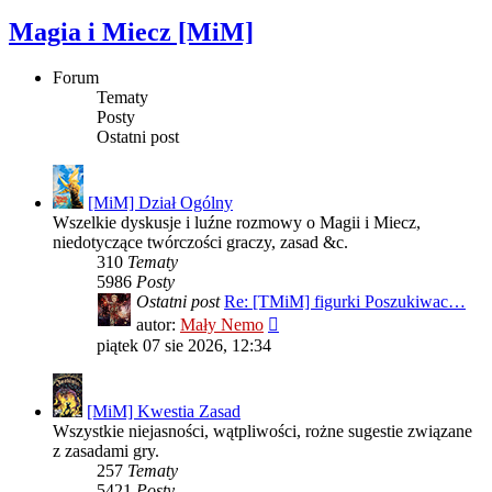
Magia i Miecz [MiM]
Forum
Tematy
Posty
Ostatni post
[MiM] Dział Ogólny
Wszelkie dyskusje i luźne rozmowy o Magii i Miecz,
niedotyczące twórczości graczy, zasad &c.
310
Tematy
5986
Posty
Ostatni post
Re: [TMiM] figurki Poszukiwac…
Wyświetl
autor:
Mały Nemo
najnowszy
piątek 07 sie 2026, 12:34
post
[MiM] Kwestia Zasad
Wszystkie niejasności, wątpliwości, rożne sugestie związane
z zasadami gry.
257
Tematy
5421
Posty