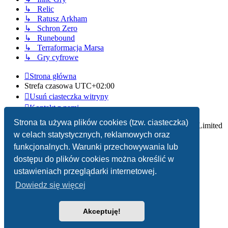
↳ Relic
↳ Ratusz Arkham
↳ Schron Zero
↳ Runebound
↳ Terraformacja Marsa
↳ Gry cyfrowe
Strona główna
Strefa czasowa
UTC+02:00
Usuń ciasteczka witryny
Kontakt z nami
Strona ta używa plików cookies (tzw. ciasteczka)
Technologię dostarcza
phpBB
® Forum Software © phpBB Limited
w celach statystycznych, reklamowych oraz
Polski pakiet językowy dostarcza
phpBB.pl
funkcjonalnych. Warunki przechowywania lub
dostępu do plików cookies można określić w
Zasady ochrony danych osobowych
|
Regulamin
ustawieniach przeglądarki internetowej.
Dowiedz się więcej
Akceptuję!