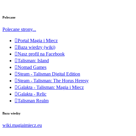
Polecane
Polecane strony...
Portal Magia i Miecz
Baza wiedzy (wiki)
Nasz profil na Facebook
Talisman: Island
Nomad Games
Steam - Talisman Digital Edition
Steam - Talisman: The Horus Heresy
Galakta - Talisman: Magia i Miecz
Galakta - Relic
Talisman Realm
Baza wiedzy
wiki.magiaimiecz.eu