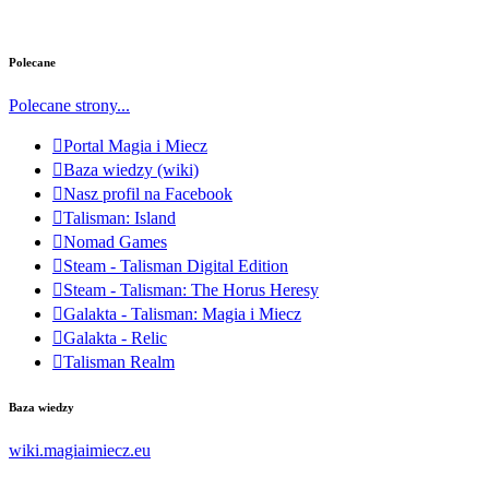
Polecane
Polecane strony...
Portal Magia i Miecz
Baza wiedzy (wiki)
Nasz profil na Facebook
Talisman: Island
Nomad Games
Steam - Talisman Digital Edition
Steam - Talisman: The Horus Heresy
Galakta - Talisman: Magia i Miecz
Galakta - Relic
Talisman Realm
Baza wiedzy
wiki.magiaimiecz.eu