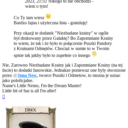
2023, 21:51
Nikogo to nie obchodzi -
wiem o tym!
Co Ty tam wiesz
Bardzo fajna i użyteczna lista - gratuluję!
Przy okazji te dodatek "Niezbadane krainy" w ogóle
był drukowany przez Galaktę? Bo Zapomniane Krainy
to wiem, że tak i że było to połączenie Puszki Pandory
z Krainami Odmętów. Chociaż w sumie to w Twoim
spisie tak jakby było to zupełnie co innego
Nie, Zarowno Niezbadane Krainy jak i Zapomniane Krainy (na tej
liscie) to dodatki fanowskie. Jednakze poniewaz one byly stworzone
przez
@
Jona New
, tworce Puszki i Odmetow, to mozna je uznac
jako poloficjalne.
Name's Little Nemo, I'm the Dream Master!
Little bit of fun is all I'm after!
Na
górę