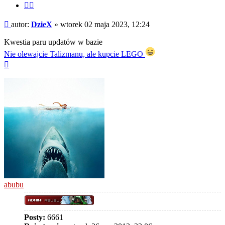
Cytuj
fragment
Post
autor:
DzieX
»
wtorek 02 maja 2023, 12:24
Kwestia paru updatów w bazie
Nie olewajcie Talizmanu, ale kupcie LEGO
Na
górę
abubu
Posty:
6661