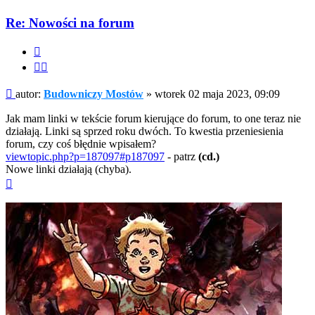
Re: Nowości na forum
Cytuj
Cytuj
fragment
Post
autor:
Budowniczy Mostów
»
wtorek 02 maja 2023, 09:09
Jak mam linki w tekście forum kierujące do forum, to one teraz nie
działają. Linki są sprzed roku dwóch. To kwestia przeniesienia
forum, czy coś błędnie wpisałem?
viewtopic.php?p=187097#p187097
- patrz
(cd.)
Nowe linki działają (chyba).
Na
górę