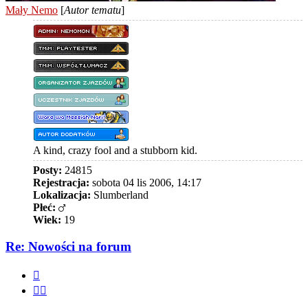
Mały Nemo
[
Autor tematu
]
A kind, crazy fool and a stubborn kid.
Posty:
24815
Rejestracja:
sobota 04 lis 2006, 14:17
Lokalizacja:
Slumberland
Płeć:
Wiek:
19
Re: Nowości na forum
Cytuj
Cytuj
fragment