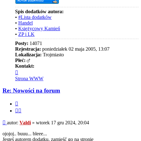
Spis dodatków autora:
•
#Lista dodatków
•
Handel
•
Księżycowy Kamień
•
ZP i LK
Posty:
14071
Rejestracja:
poniedziałek 02 maja 2005, 13:07
Lokalizacja:
Trojmiasto
Płeć:
Kontakt:
Skontaktuj
się
Strona WWW
z
Valdi
Re: Nowości na forum
Cytuj
Cytuj
fragment
Post
autor:
Valdi
»
wtorek 17 gru 2024, 20:04
ojojoj.. buuu... bleee...
Jesteś autorem dodatku, zamieść go na stronie