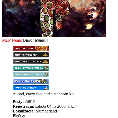
Mały Nemo
[
Autor tematu
]
A kind, crazy fool and a stubborn kid.
Posty:
24815
Rejestracja:
sobota 04 lis 2006, 14:17
Lokalizacja:
Slumberland
Płeć: