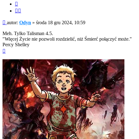
Cytuj
Cytuj
fragment
Post
autor:
Odyn
»
środa 18 gru 2024, 10:59
Meh. Tylko Talisman 4.5.
"Więcej Życie nie pozwoli rozdzielić, niż Śmierć połączyć może."
Percy Shelley
Na
górę