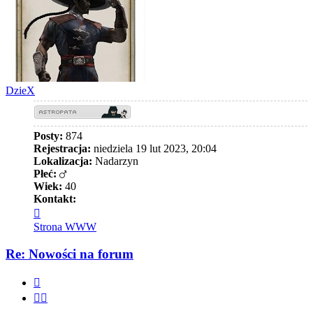
DzieX
Posty:
874
Rejestracja:
niedziela 19 lut 2023, 20:04
Lokalizacja:
Nadarzyn
Płeć:
Wiek:
40
Kontakt:
Skontaktuj
się
Strona WWW
z
DzieX
Re: Nowości na forum
Cytuj
Cytuj
fragment