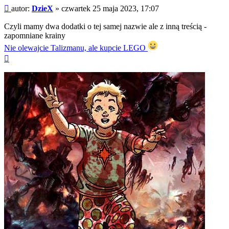
Post
autor:
DzieX
»
czwartek 25 maja 2023, 17:07
Czyli mamy dwa dodatki o tej samej nazwie ale z inną treścią -
zapomniane krainy
Nie olewajcie Talizmanu, ale kupcie LEGO
Na
górę