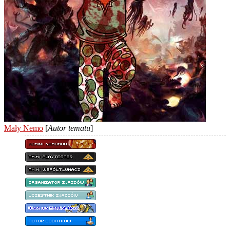
Mały Nemo
[
Autor tematu
]