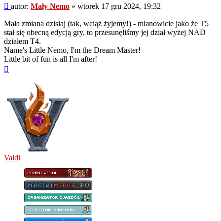
Post
autor:
Mały Nemo
»
wtorek 17 gru 2024, 19:32
Mała zmiana dzisiaj (tak, wciąż żyjemy!) - mianowicie jako że T5
stał się obecną edycją gry, to przesunęliśmy jej dział wyżej NAD
działem T4.
Name's Little Nemo, I'm the Dream Master!
Little bit of fun is all I'm after!
Na
górę
Valdi