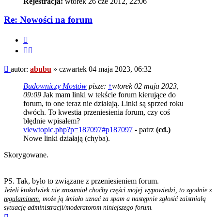
Rejestracja:
wtorek 26 cze 2012, 22:06
Re: Nowości na forum
Cytuj
Cytuj
fragment
Post
autor:
abubu
»
czwartek 04 maja 2023, 06:32
Budowniczy Mostów
pisze:
↑
wtorek 02 maja 2023,
09:09
Jak mam linki w tekście forum kierujące do
forum, to one teraz nie działają. Linki są sprzed roku
dwóch. To kwestia przeniesienia forum, czy coś
błędnie wpisałem?
viewtopic.php?p=187097#p187097
- patrz
(cd.)
Nowe linki działają (chyba).
Skorygowane.
PS. Tak, było to związane z przeniesieniem forum.
Jeżeli
ktokolwiek
nie zrozumiał choćby części mojej wypowiedzi, to
zgodnie z
regulaminem
, może ją śmiało uznać za spam a następnie zgłosić zaistniałą
sytuację administracji/moderatorom niniejszego forum.
Na