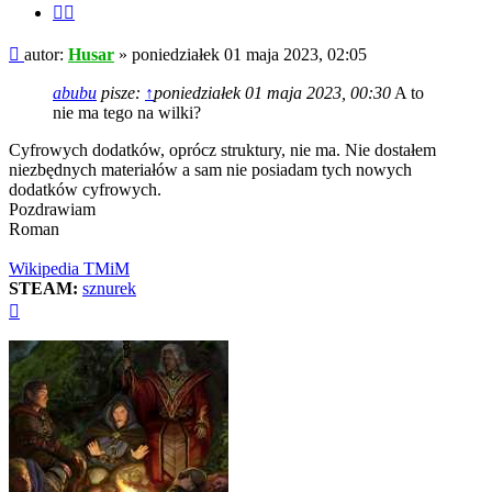
Cytuj
fragment
Post
autor:
Husar
»
poniedziałek 01 maja 2023, 02:05
abubu
pisze:
↑
poniedziałek 01 maja 2023, 00:30
A to
nie ma tego na wilki?
Cyfrowych dodatków, oprócz struktury, nie ma. Nie dostałem
niezbędnych materiałów a sam nie posiadam tych nowych
dodatków cyfrowych.
Pozdrawiam
Roman
Wikipedia TMiM
STEAM:
sznurek
Na
górę