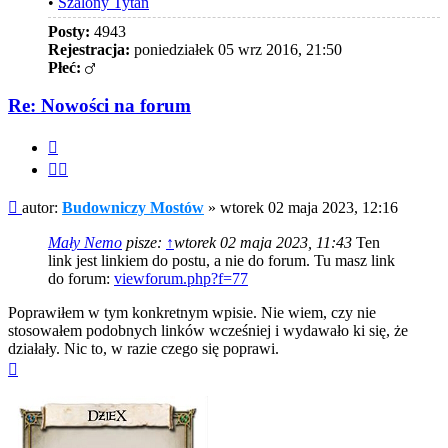
•
Szalony Tytan
Posty:
4943
Rejestracja:
poniedziałek 05 wrz 2016, 21:50
Płeć:
Re: Nowości na forum
Cytuj
Cytuj
fragment
Post
autor:
Budowniczy Mostów
»
wtorek 02 maja 2023, 12:16
Mały Nemo
pisze:
↑
wtorek 02 maja 2023, 11:43
Ten
link jest linkiem do postu, a nie do forum. Tu masz link
do forum:
viewforum.php?f=77
Poprawiłem w tym konkretnym wpisie. Nie wiem, czy nie
stosowałem podobnych linków wcześniej i wydawało ki się, że
działały. Nic to, w razie czego się poprawi.
Na
górę