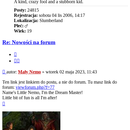
A kind, crazy fool and a stubborn kid.
Posty:
24815
Rejestracja:
sobota 04 lis 2006, 14:17
Lokalizacja:
Slumberland
Płeć:
Wiek:
19
Re: Nowości na forum
Cytuj
Cytuj
fragment
Post
autor:
Mały Nemo
»
wtorek 02 maja 2023, 11:43
Ten link jest linkiem do postu, a nie do forum. Tu masz link do
forum:
viewforum.php?f=77
Name's Little Nemo, I'm the Dream Master!
Little bit of fun is all I'm after!
Na
górę