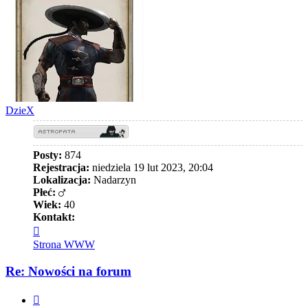
DzieX
Posty:
874
Rejestracja:
niedziela 19 lut 2023, 20:04
Lokalizacja:
Nadarzyn
Płeć:
Wiek:
40
Kontakt:
Skontaktuj
się
Strona WWW
z
DzieX
Re: Nowości na forum
Cytuj