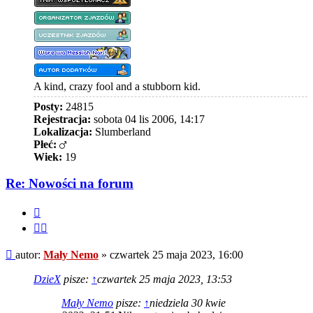
A kind, crazy fool and a stubborn kid.
Posty:
24815
Rejestracja:
sobota 04 lis 2006, 14:17
Lokalizacja:
Slumberland
Płeć:
Wiek:
19
Re: Nowości na forum
Cytuj
Cytuj
fragment
Post
autor:
Mały Nemo
»
czwartek 25 maja 2023, 16:00
DzieX
pisze:
↑
czwartek 25 maja 2023, 13:53
Mały Nemo
pisze:
↑
niedziela 30 kwie