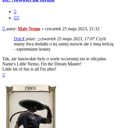
Cytuj
Cytuj
fragment
Post
autor:
Mały Nemo
»
czwartek 25 maja 2023, 21:32
DzieX
pisze:
↑
czwartek 25 maja 2023, 17:07
Czyli
mamy dwa dodatki o tej samej nazwie ale z inną treścią
- zapomniane krainy
Tak, ale fanowskie byly o wiele wczesniej niz te oficjalne.
Name's Little Nemo, I'm the Dream Master!
Little bit of fun is all I'm after!
Na
górę