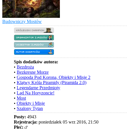
Budowniczy Mostów
Spis dodatków autora:
•
Bezdroża
•
Bezkresne Morze
•
Gospoda Pod Koroną. Obiekty i Misje 2
•
Klątwy Króla Piramidy (Piramida 2.0)
•
Legendarne Przedmioty
•
Ląd Na Horyzoncie!
•
Most
•
Obiekty i Misje
•
Szalony Tytan
Posty:
4943
Rejestracja:
poniedziałek 05 wrz 2016, 21:50
Płeć: