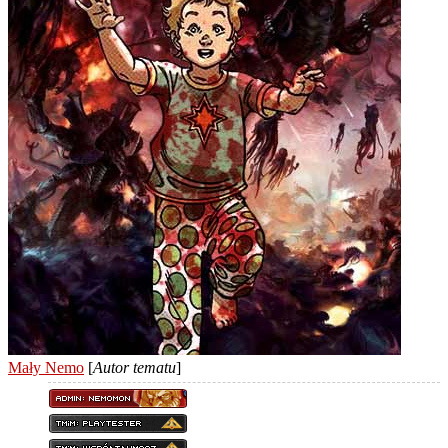
Mały Nemo
[
Autor tematu
]