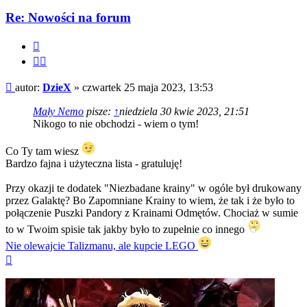
DzieX
Re: Nowości na forum
Cytuj
Cytuj
fragment
Post
autor:
DzieX
»
czwartek 25 maja 2023, 13:53
Mały Nemo
pisze:
↑
niedziela 30 kwie 2023, 21:51
Nikogo to nie obchodzi - wiem o tym!
Co Ty tam wiesz
Bardzo fajna i użyteczna lista - gratuluję!
Przy okazji te dodatek "Niezbadane krainy" w ogóle był drukowany
przez Galaktę? Bo Zapomniane Krainy to wiem, że tak i że było to
połączenie Puszki Pandory z Krainami Odmętów. Chociaż w sumie
to w Twoim spisie tak jakby było to zupełnie co innego
Nie olewajcie Talizmanu, ale kupcie LEGO
Na
górę