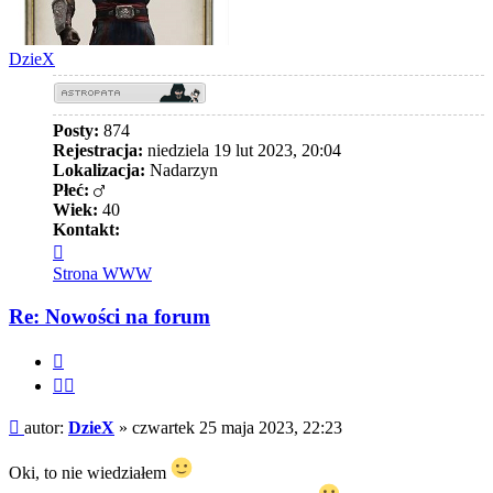
DzieX
Posty:
874
Rejestracja:
niedziela 19 lut 2023, 20:04
Lokalizacja:
Nadarzyn
Płeć:
Wiek:
40
Kontakt:
Skontaktuj
się
Strona WWW
z
DzieX
Re: Nowości na forum
Cytuj
Cytuj
fragment
Post
autor:
DzieX
»
czwartek 25 maja 2023, 22:23
Oki, to nie wiedziałem