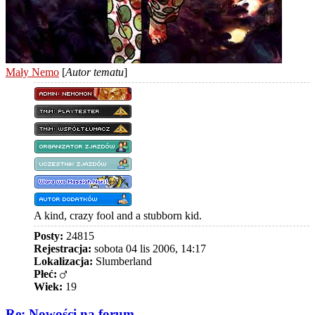
Mały Nemo
[
Autor tematu
]
A kind, crazy fool and a stubborn kid.
Posty:
24815
Rejestracja:
sobota 04 lis 2006, 14:17
Lokalizacja:
Slumberland
Płeć:
Wiek:
19
Re: Nowości na forum