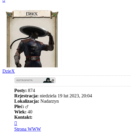
górę
DzieX
Posty:
874
Rejestracja:
niedziela 19 lut 2023, 20:04
Lokalizacja:
Nadarzyn
Płeć:
Wiek:
40
Kontakt:
Skontaktuj
się
Strona WWW
z