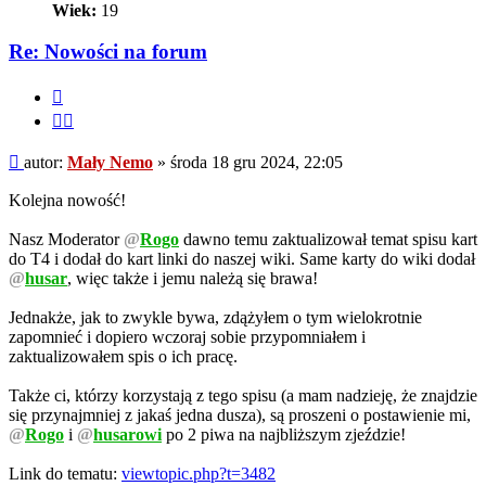
Wiek:
19
Re: Nowości na forum
Cytuj
Cytuj
fragment
Post
autor:
Mały Nemo
»
środa 18 gru 2024, 22:05
Kolejna nowość!
Nasz Moderator
@
Rogo
dawno temu zaktualizował temat spisu kart
do T4 i dodał do kart linki do naszej wiki. Same karty do wiki dodał
@
husar
, więc także i jemu należą się brawa!
Jednakże, jak to zwykle bywa, zdążyłem o tym wielokrotnie
zapomnieć i dopiero wczoraj sobie przypomniałem i
zaktualizowałem spis o ich pracę.
Także ci, którzy korzystają z tego spisu (a mam nadzieję, że znajdzie
się przynajmniej z jakaś jedna dusza), są proszeni o postawienie mi,
@
Rogo
i
@
husarowi
po 2 piwa na najbliższym zjeździe!
Link do tematu:
viewtopic.php?t=3482