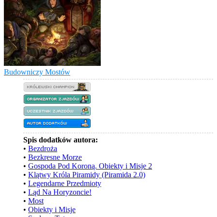
Budowniczy Mostów
Spis dodatków autora:
•
Bezdroża
•
Bezkresne Morze
•
Gospoda Pod Koroną. Obiekty i Misje 2
•
Klątwy Króla Piramidy (Piramida 2.0)
•
Legendarne Przedmioty
•
Ląd Na Horyzoncie!
•
Most
•
Obiekty i Misje