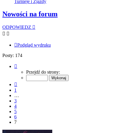
Turnieje i Zjazdy
Nowości na forum
ODPOWIEDZ
Podgląd wydruku
Posty: 174
Strona
7
Przejdź do strony:
z
7
Poprzednia
1
…
3
4
5
6
7