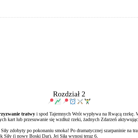
Rozdział 2
rzyzwanie tratwy
i spod Tajemnych Wrót wypływa na Rwącą rzekę. W
ych kart lub przesuwanie się wzdłuż rzeki, żadnych Zdarzeń aktywuj
ek Siły zdobyty po pokonaniu smoka! Po dramatycznej szarpaninie na t
Siły (i nowy Boski Dar). Jej Siła wynosi teraz 6.