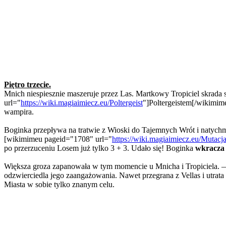
Piętro trzecie.
Mnich niespiesznie maszeruje przez Las. Martkowy Tropiciel skrada
url="
https://wiki.magiaimiecz.eu/Poltergeist
"]Poltergeistem[/wikimim
wampira.
Boginka przepływa na tratwie z Wioski do Tajemnych Wrót i natych
[wikimimeu pageid="1708" url="
https://wiki.magiaimiecz.eu/Mutacj
po przerzuceniu Losem już tylko 3 + 3. Udało się! Boginka
wkracza
Większa groza zapanowała w tym momencie u Mnicha i Tropiciela. — "
odzwierciedla jego zaangażowania. Nawet przegrana z Vellas i utrata 
Miasta w sobie tylko znanym celu.