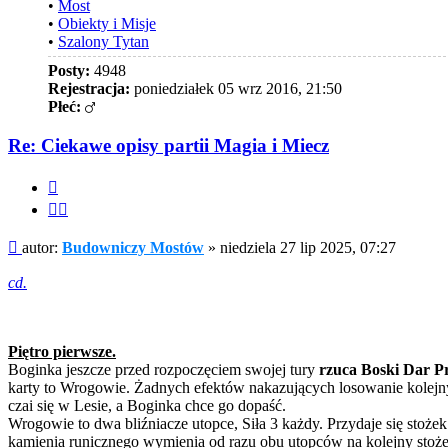
•
Most
•
Obiekty i Misje
•
Szalony Tytan
Posty:
4948
Rejestracja:
poniedziałek 05 wrz 2016, 21:50
Płeć:
Re: Ciekawe opisy partii Magia i Miecz
Cytuj
Cytuj
fragment
Post
autor:
Budowniczy Mostów
»
niedziela 27 lip 2025, 07:27
cd.
Piętro pierwsze.
Boginka jeszcze przed rozpoczęciem swojej tury
rzuca Boski Dar P
karty to Wrogowie. Żadnych efektów nakazujących losowanie kolejn
czai się w Lesie, a Boginka chce go dopaść.
Wrogowie to dwa bliźniacze utopce, Siła 3 każdy. Przydaje się stoż
kamienia runicznego wymienia od razu obu utopców na kolejny stożek 