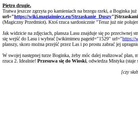
Piętro drugie.
Tratwa jeszcze zgrzyta po kamieniach na brzegu rzeki, a Boginka już
url="
https://wiki.magiaimiecz.eu/Strzaskanie_Duszy
"]Strzaskani
(Magiczny Przedmiot). Ktoś rzuca sardonicznie "Teraz już nie poluje
Jak widzicie na zdjęciach, plansza Lasu znajduje się po przeciwnej s
się wejść do Lasu i wybrać [wikimimeu pageid="1529" url="
https:
planszy, skoro można przejść przez Las i po prostu zabrać jej upragn
W swojej następnej turze Boginka, żeby móc dalej realizować plan, m
rzuca 2. Idealnie!
Przesuwa się do Wioski
, odwiedza Mistyka (staje 
[czy sł