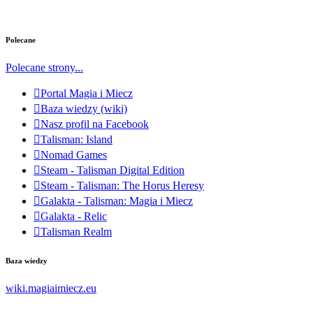
Polecane
Polecane strony...
Portal Magia i Miecz
Baza wiedzy (wiki)
Nasz profil na Facebook
Talisman: Island
Nomad Games
Steam - Talisman Digital Edition
Steam - Talisman: The Horus Heresy
Galakta - Talisman: Magia i Miecz
Galakta - Relic
Talisman Realm
Baza wiedzy
wiki.magiaimiecz.eu