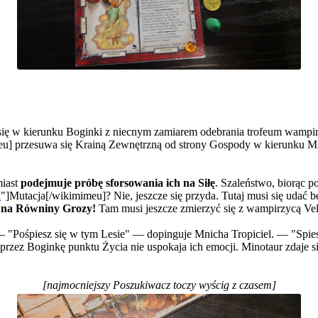
 się w kierunku Boginki z niecnym zamiarem odebrania trofeum wampi
eu] przesuwa się Krainą Zewnętrzną od strony Gospody w kierunku Mia
miast
podejmuje próbę sforsowania ich na Siłę
. Szaleństwo, biorąc 
a
"]Mutacja[/wikimimeu]? Nie, jeszcze się przyda. Tutaj musi się udać b
 na Równiny Grozy!
Tam musi jeszcze zmierzyć się z wampirzycą Vel
Pośpiesz się w tym Lesie" — dopinguje Mnicha Tropiciel. — "Spieszę 
przez Boginkę punktu Życia nie uspokaja ich emocji. Minotaur zdaje si
[najmocniejszy Poszukiwacz toczy wyścig z czasem]