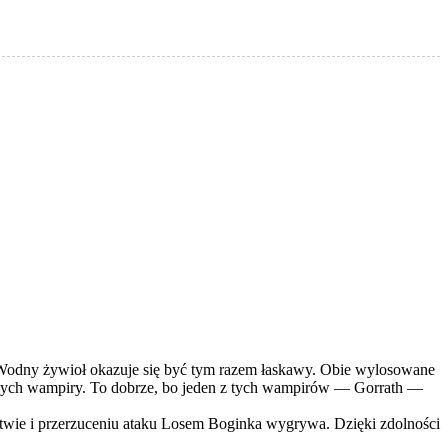
odny żywioł okazuje się być tym razem łaskawy. Obie wylosowane
ących wampiry. To dobrze, bo jeden z tych wampirów — Gorrath —
ratwie i przerzuceniu ataku Losem Boginka wygrywa. Dzięki zdolności