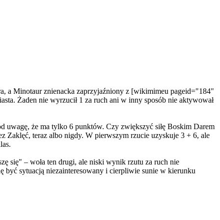
ra, a Minotaur znienacka zaprzyjaźniony z [wikimimeu pageid="184"
sta. Żaden nie wyrzucił 1 za ruch ani w inny sposób nie aktywował
pod uwagę, że ma tylko 6 punktów. Czy zwiększyć siłę Boskim Darem
ez Zaklęć, teraz albo nigdy. W pierwszym rzucie uzyskuje 3 + 6, ale
las.
się" – woła ten drugi, ale niski wynik rzutu za ruch nie
ę być sytuacją niezainteresowany i cierpliwie sunie w kierunku