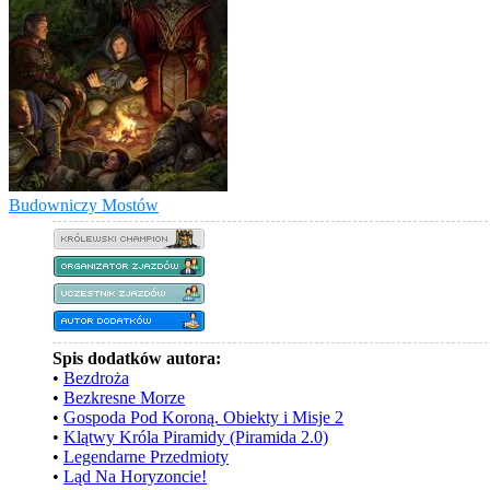
Budowniczy Mostów
Spis dodatków autora:
•
Bezdroża
•
Bezkresne Morze
•
Gospoda Pod Koroną. Obiekty i Misje 2
•
Klątwy Króla Piramidy (Piramida 2.0)
•
Legendarne Przedmioty
•
Ląd Na Horyzoncie!