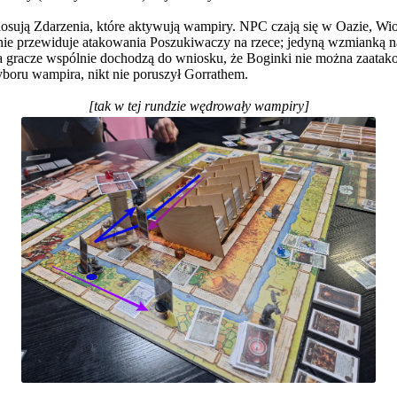
losują Zdarzenia, które aktywują wampiry. NPC czają się w Oazie, Wio
e przewiduje atakowania Poszukiwaczy na rzece; jedyną wzmianką na je
nia gracze wspólnie dochodzą do wniosku, że Boginki nie można zaat
yboru wampira, nikt nie poruszył Gorrathem.
[tak w tej rundzie wędrowały wampiry]