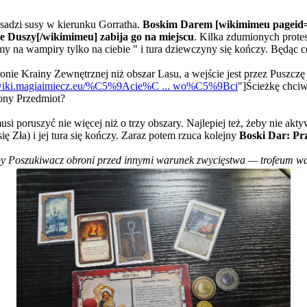
 sadzi susy w kierunku Gorratha.
Boskim Darem [wikimimeu pageid
e Duszy[/wikimimeu] zabija go na miejscu
. Kilka zdumionych prote
my na wampiry tylko na ciebie " i tura dziewczyny się kończy. Będąc 
tronie Krainy Zewnętrznej niż obszar Lasu, a wejście jest przez Puszcz
//wiki.magiaimiecz.eu/%C5%9Acie%C ... wo%C5%9Bci
"]Ścieżkę chciw
iony Przedmiot?
usi poruszyć nie więcej niż o trzy obszary. Najlepiej też, żeby nie ak
się Zła) i jej tura się kończy. Zaraz potem rzuca kolejny
Boski Dar: Pr
aby Poszukiwacz obroni przed innymi warunek zwycięstwa — trofeum w