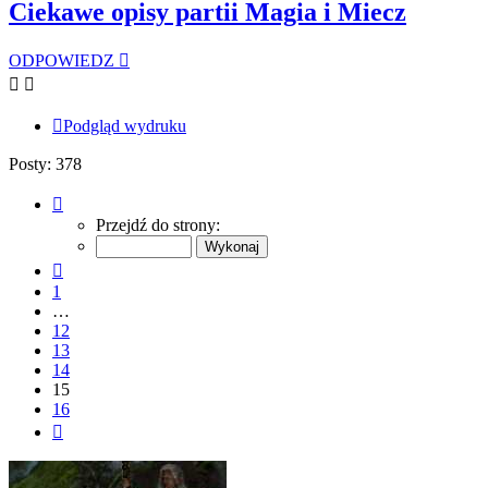
Ciekawe opisy partii Magia i Miecz
ODPOWIEDZ
Podgląd wydruku
Posty: 378
Strona
15
Przejdź do strony:
z
16
Poprzednia
1
…
12
13
14
15
16
Następna