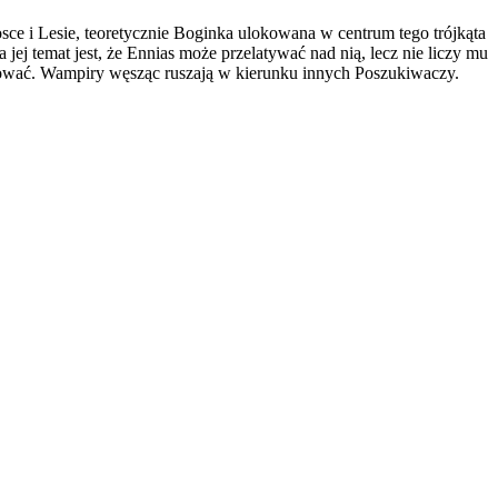
sce i Lesie, teoretycznie Boginka ulokowana w centrum tego trójkąta
j temat jest, że Ennias może przelatywać nad nią, lecz nie liczy mu
akować. Wampiry węsząc ruszają w kierunku innych Poszukiwaczy.