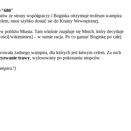
="680"
stów ze strony współgraczy i Boginka otrzymuje trofeum wampira
celem, musi szybko dostać sie do Krainy Wewnętrznej.
ę w pobliżu Miasta. Tam właśnie znajduje się Mnich, który decyduje
ości[/wikimimeu] – w sumie racja. Po co ganiać Boginkę po całej
tywowała żadnego wampira, dla których jest łatwym celem. Za ruch
zyzwanie trawy
, wylosowany po pokonaniu utopców.
ampira?]