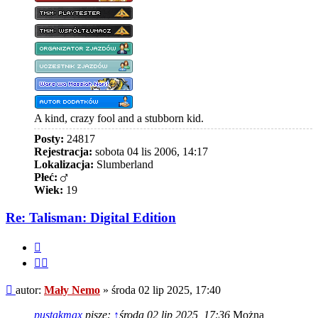
A kind, crazy fool and a stubborn kid.
Posty:
24817
Rejestracja:
sobota 04 lis 2006, 14:17
Lokalizacja:
Slumberland
Płeć:
Wiek:
19
Re: Talisman: Digital Edition
Cytuj
Cytuj
fragment
Post
autor:
Mały Nemo
»
środa 02 lip 2025, 17:40
pustakmax
pisze:
↑
środa 02 lip 2025, 17:36
Można