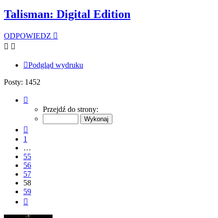
Talisman: Digital Edition
ODPOWIEDZ
Podgląd wydruku
Posty: 1452
Strona
58
Przejdź do strony:
z
59
Poprzednia
1
…
55
56
57
58
59
Następna