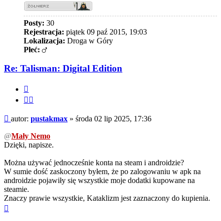
Posty:
30
Rejestracja:
piątek 09 paź 2015, 19:03
Lokalizacja:
Droga w Góry
Płeć:
Re: Talisman: Digital Edition
Cytuj
Cytuj
fragment
Post
autor:
pustakmax
»
środa 02 lip 2025, 17:36
@
Mały Nemo
Dzięki, napisze.
Można używać jednocześnie konta na steam i androidzie?
W sumie dość zaskoczony byłem, że po zalogowaniu w apk na
androidzie pojawiły się wszystkie moje dodatki kupowane na
steamie.
Znaczy prawie wszystkie, Kataklizm jest zaznaczony do kupienia.
Na
górę