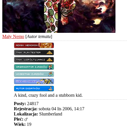
Mały Nemo
[
Autor tematu
]
A kind, crazy fool and a stubborn kid.
Posty:
24817
Rejestracja:
sobota 04 lis 2006, 14:17
Lokalizacja:
Slumberland
Płeć:
Wiek:
19