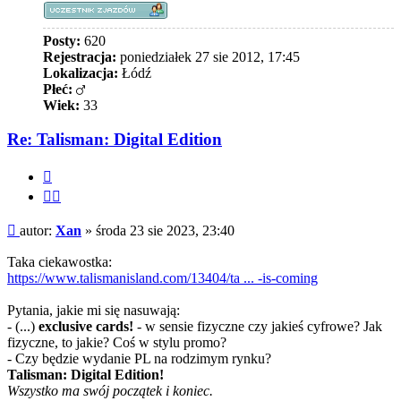
Posty:
620
Rejestracja:
poniedziałek 27 sie 2012, 17:45
Lokalizacja:
Łódź
Płeć:
Wiek:
33
Re: Talisman: Digital Edition
Cytuj
Cytuj
fragment
Post
autor:
Xan
»
środa 23 sie 2023, 23:40
Taka ciekawostka:
https://www.talismanisland.com/13404/ta ... -is-coming
Pytania, jakie mi się nasuwają:
- (...)
exclusive cards!
- w sensie fizyczne czy jakieś cyfrowe? Jak
fizyczne, to jakie? Coś w stylu promo?
- Czy będzie wydanie PL na rodzimym rynku?
Talisman: Digital Edition!
Wszystko ma swój początek i koniec.