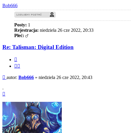
Bob666
Posty:
1
Rejestracja:
niedziela 26 cze 2022, 20:33
Płeć:
Re: Talisman: Digital Edition
Cytuj
Cytuj
fragment
Post
autor:
Bob666
»
niedziela 26 cze 2022, 20:43
.
Na
górę