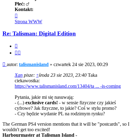
Płeć:
Kontakt:
Skontaktuj
się
Strona WWW
z
talismanisland
Re: Talisman: Digital Edition
Cytuj
Cytuj
fragment
Post
autor:
talismanisland
»
czwartek 24 sie 2023, 00:29
Xan
pisze:
↑
środa 23 sie 2023, 23:40
Taka
ciekawostka:
https://www.talismanisland.com/13404/ta ... -is-coming
Pytania, jakie mi się nasuwają:
- (...)
exclusive cards!
- w sensie fizyczne czy jakieś
cyfrowe? Jak fizyczne, to jakie? Coś w stylu promo?
- Czy będzie wydanie PL na rodzimym rynku?
The German PS4 version mentions that it will be "postcards", so I
wouldn't get too excited!
Harbourmaster at Talisman Island -