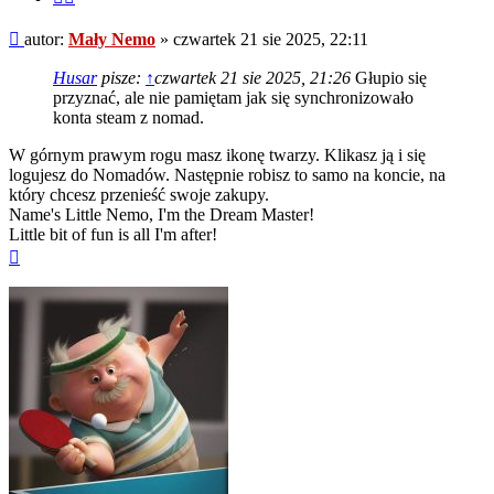
fragment
Post
autor:
Mały Nemo
»
czwartek 21 sie 2025, 22:11
Husar
pisze:
↑
czwartek 21 sie 2025, 21:26
Głupio się
przyznać, ale nie pamiętam jak się synchronizowało
konta steam z nomad.
W górnym prawym rogu masz ikonę twarzy. Klikasz ją i się
logujesz do Nomadów. Następnie robisz to samo na koncie, na
który chcesz przenieść swoje zakupy.
Name's Little Nemo, I'm the Dream Master!
Little bit of fun is all I'm after!
Na
górę