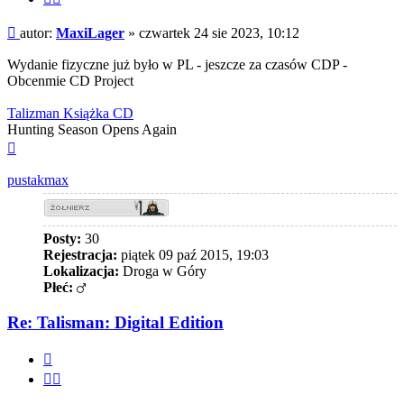
fragment
Post
autor:
MaxiLager
»
czwartek 24 sie 2023, 10:12
Wydanie fizyczne już było w PL - jeszcze za czasów CDP -
Obcenmie CD Project
Talizman Książka CD
Hunting Season Opens Again
Na
górę
pustakmax
Posty:
30
Rejestracja:
piątek 09 paź 2015, 19:03
Lokalizacja:
Droga w Góry
Płeć:
Re: Talisman: Digital Edition
Cytuj
Cytuj
fragment