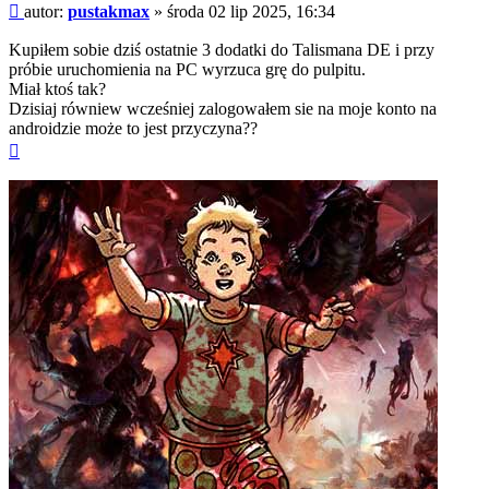
Post
autor:
pustakmax
»
środa 02 lip 2025, 16:34
Kupiłem sobie dziś ostatnie 3 dodatki do Talismana DE i przy
próbie uruchomienia na PC wyrzuca grę do pulpitu.
Miał ktoś tak?
Dzisiaj równiew wcześniej zalogowałem sie na moje konto na
androidzie może to jest przyczyna??
Na
górę