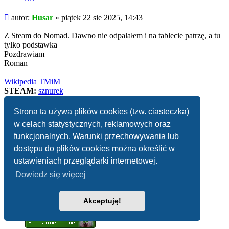
fragment
Post
autor:
Husar
»
piątek 22 sie 2025, 14:43
Z Steam do Nomad. Dawno nie odpalałem i na tablecie patrzę, a tu
tylko podstawka
Pozdrawiam
Roman
Wikipedia TMiM
STEAM:
sznurek
Na
górę
Strona ta używa plików cookies (tzw. ciasteczka)
w celach statystycznych, reklamowych oraz
funkcjonalnych. Warunki przechowywania lub
dostępu do plików cookies można określić w
ustawieniach przeglądarki internetowej.
Dowiedz się więcej
Akceptuję!
Husar