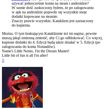
używać jednocześnie konta na steam i androidzie?
W sumie dość zaskoczony byłem, że po zalogowaniu
w apk na androidzie pojawiły się wszystkie moje
dodatki kupowane na steamie.
Znaczy prawie wszystkie, Kataklizm jest zaznaczony
do kupienia.
Można. O tym brakującym Kataklizmie też im napisz, pewnie
muszą jakąś zmienną zmienić, aby Ci go odblokować. Co więcej,
kupione dodatki do 4. Edycji będą także działać w 5. Edycji (po
zalogowaniu do konta Nomadów).
Name's Little Nemo, I'm the Dream Master!
Little bit of fun is all I'm after!
Na
górę