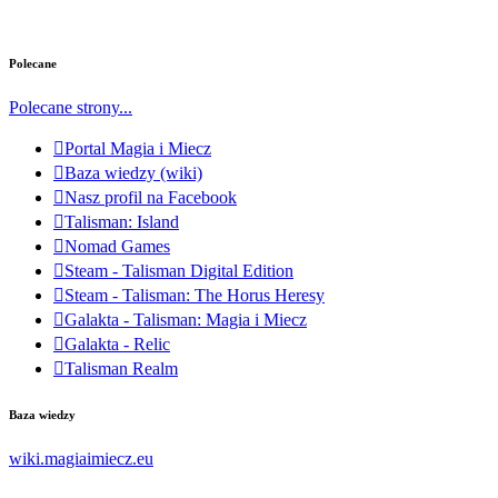
Polecane
Polecane strony...
Portal Magia i Miecz
Baza wiedzy (wiki)
Nasz profil na Facebook
Talisman: Island
Nomad Games
Steam - Talisman Digital Edition
Steam - Talisman: The Horus Heresy
Galakta - Talisman: Magia i Miecz
Galakta - Relic
Talisman Realm
Baza wiedzy
wiki.magiaimiecz.eu