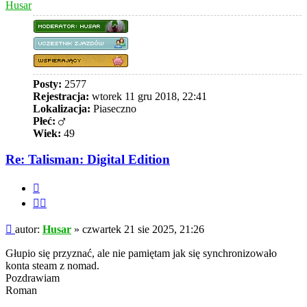
Husar
Posty:
2577
Rejestracja:
wtorek 11 gru 2018, 22:41
Lokalizacja:
Piaseczno
Płeć:
Wiek:
49
Re: Talisman: Digital Edition
Cytuj
Cytuj
fragment
Post
autor:
Husar
»
czwartek 21 sie 2025, 21:26
Głupio się przyznać, ale nie pamiętam jak się synchronizowało
konta steam z nomad.
Pozdrawiam
Roman