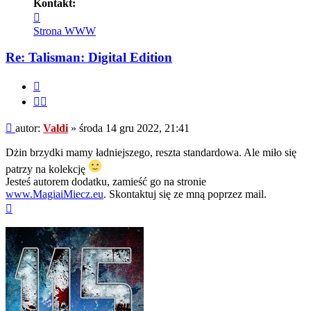
Kontakt:
Skontaktuj
się
Strona WWW
z
Valdi
Re: Talisman: Digital Edition
Cytuj
Cytuj
fragment
Post
autor:
Valdi
»
środa 14 gru 2022, 21:41
Dżin brzydki mamy ładniejszego, reszta standardowa. Ale miło się
patrzy na kolekcję
Jesteś autorem dodatku, zamieść go na stronie
www.MagiaiMiecz.eu
. Skontaktuj się ze mną poprzez mail.
Na
górę