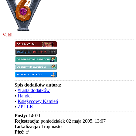
Valdi
Spis dodatków autora:
•
#Lista dodatków
•
Handel
•
Księżycowy Kamień
•
ZP i LK
Posty:
14071
Rejestracja:
poniedziałek 02 maja 2005, 13:07
Lokalizacja:
Trojmiasto
Płeć: