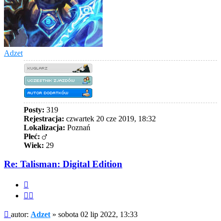
Adzet
Posty:
319
Rejestracja:
czwartek 20 cze 2019, 18:32
Lokalizacja:
Poznań
Płeć:
Wiek:
29
Re: Talisman: Digital Edition
Cytuj
Cytuj
fragment
Post
autor:
Adzet
»
sobota 02 lip 2022, 13:33