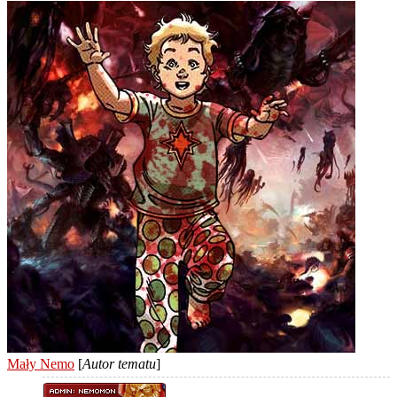
Mały Nemo
[
Autor tematu
]