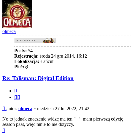
olmeca
Posty:
54
Rejestracja:
środa 24 gru 2014, 16:12
Lokalizacja:
Łańcut
Płeć:
Re: Talisman: Digital Edition
Cytuj
Cytuj
fragment
Post
autor:
olmeca
»
niedziela 27 lut 2022, 21:42
No to jednak znaczenie widzę ma ten "+", mam pierwszą edycję
season pass, więc mnie to nie dotyczy.
Na