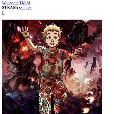
Wikipedia TMiM
STEAM:
sznurek
Na
górę