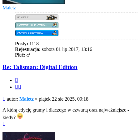
Maletz
Posty:
1118
Rejestracja:
sobota 01 lip 2017, 13:16
Płeć:
Re: Talisman: Digital Edition
Cytuj
Cytuj
fragment
Post
autor:
Maletz
»
piątek 22 sie 2025, 09:18
A którą edycję gramy i dlaczego w czwartą oraz najważniejsze -
kiedy?
Na
górę