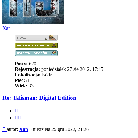
Xan
Posty:
620
Rejestracja:
poniedziałek 27 sie 2012, 17:45
Lokalizacja:
Łódź
Płeć:
Wiek:
33
Re: Talisman: Digital Edition
Cytuj
Cytuj
fragment
Post
autor:
Xan
»
niedziela 25 gru 2022, 21:26