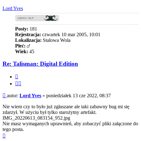
górę
Lord Yves
Posty:
181
Rejestracja:
czwartek 10 mar 2005, 10:01
Lokalizacja:
Stalowa Wola
Płeć:
Wiek:
45
Re: Talisman: Digital Edition
Cytuj
Cytuj
fragment
Post
autor:
Lord Yves
»
poniedziałek 13 cze 2022, 08:37
Nie wiem czy to było już zgłaszane ale taki zabawny bug mi się
zdarzył. W użyciu był tylko starożytny artefakt.
IMG_20220613_083154_952.jpg
Nie masz wymaganych uprawnień, aby zobaczyć pliki załączone do
tego posta.
Na
górę