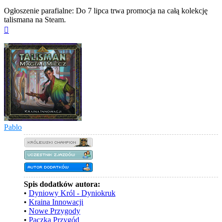
Ogłoszenie parafialne: Do 7 lipca trwa promocja na całą kolekcję
talismana na Steam.
Na
górę
Pablo
Spis dodatków autora:
•
Dyniowy Król - Dyniokruk
•
Kraina Innowacji
•
Nowe Przygody
•
Paczka Przygód