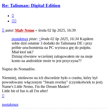
Re: Talisman: Digital Edition
Cytuj
Cytuj
fragment
Post
autor:
Mały Nemo
»
środa 02 lip 2025, 16:39
pustakmax
pisze:
↑
środa 02 lip 2025, 16:34
Kupiłem
sobie dziś ostatnie 3 dodatki do Talismana DE i przy
próbie uruchomienia na PC wyrzuca grę do pulpitu.
Miał ktoś tak?
Dzisiaj równiew wcześniej zalogowałem sie na moje
konto na androidzie może to jest przyczyna??
Napisz do Nomadów.
Niemniej, niedawno na ich discordzie było o crashu, który był
powodowany włączonym "Steam overlay" (czymkolwiek to jest).
Name's Little Nemo, I'm the Dream Master!
Little bit of fun is all I'm after!
Na
górę
pustakmax