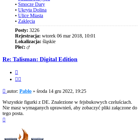
•
Smocze Dary
•
Ukryta Dolina
•
Ulice Miasta
•
Zaklęcia
Posty:
3226
Rejestracja:
wtorek 06 mar 2018, 10:01
Lokalizacja:
śląskie
Płeć:
Re: Talisman: Digital Edition
Cytuj
Cytuj
fragment
Post
autor:
Pablo
»
środa 14 gru 2022, 19:25
Wszystkie figurki z DE. Znalezione w fejsbukowych czeluściach.
Nie masz wymaganych uprawnień, aby zobaczyć pliki załączone do
tego posta.
Na
górę