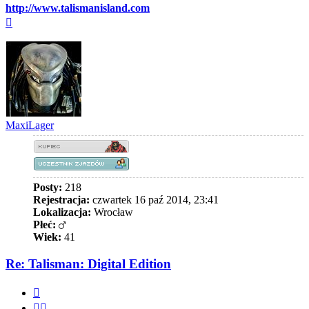
http://www.talismanisland.com
Na
górę
MaxiLager
Posty:
218
Rejestracja:
czwartek 16 paź 2014, 23:41
Lokalizacja:
Wrocław
Płeć:
Wiek:
41
Re: Talisman: Digital Edition
Cytuj
Cytuj