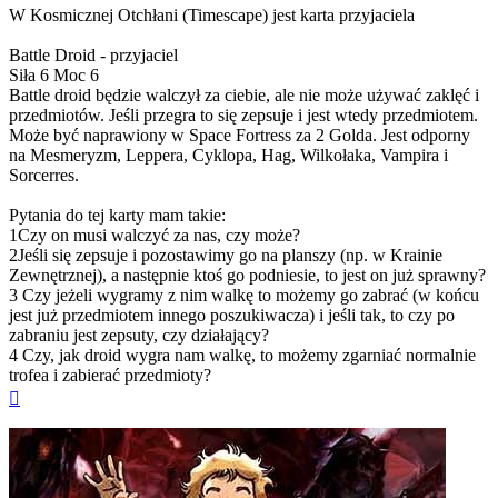
W Kosmicznej Otchłani (Timescape) jest karta przyjaciela
Battle Droid - przyjaciel
Siła 6 Moc 6
Battle droid będzie walczył za ciebie, ale nie może używać zaklęć i
przedmiotów. Jeśli przegra to się zepsuje i jest wtedy przedmiotem.
Może być naprawiony w Space Fortress za 2 Golda. Jest odporny
na Mesmeryzm, Leppera, Cyklopa, Hag, Wilkołaka, Vampira i
Sorcerres.
Pytania do tej karty mam takie:
1Czy on musi walczyć za nas, czy może?
2Jeśli się zepsuje i pozostawimy go na planszy (np. w Krainie
Zewnętrznej), a następnie ktoś go podniesie, to jest on już sprawny?
3 Czy jeżeli wygramy z nim walkę to możemy go zabrać (w końcu
jest już przedmiotem innego poszukiwacza) i jeśli tak, to czy po
zabraniu jest zepsuty, czy działający?
4 Czy, jak droid wygra nam walkę, to możemy zgarniać normalnie
trofea i zabierać przedmioty?
Na
górę