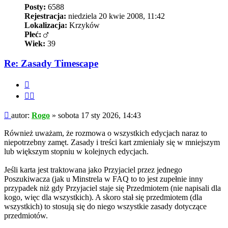
Posty:
6588
Rejestracja:
niedziela 20 kwie 2008, 11:42
Lokalizacja:
Krzyków
Płeć:
Wiek:
39
Re: Zasady Timescape
Cytuj
Cytuj
fragment
Post
autor:
Rogo
»
sobota 17 sty 2026, 14:43
Również uważam, że rozmowa o wszystkich edycjach naraz to
niepotrzebny zamęt. Zasady i treści kart zmieniały się w mniejszym
lub większym stopniu w kolejnych edycjach.
Jeśli karta jest traktowana jako Przyjaciel przez jednego
Poszukiwacza (jak u Minstrela w FAQ to to jest zupełnie inny
przypadek niż gdy Przyjaciel staje się Przedmiotem (nie napisali dla
kogo, więc dla wszystkich). A skoro stał się przedmiotem (dla
wszystkich) to stosują się do niego wszystkie zasady dotyczące
przedmiotów.