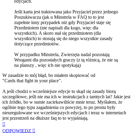
edycjach.
Jeśli karta jest traktowana jako Przyjaciel przez jednego
Poszukiwacza (jak u Minstrela w FAQ to to jest
zupełnie inny przypadek niż gdy Przyjaciel staje się
Przedmiotem (nie napisali dla kogo, więc dla
wszystkich). A skoro stał się przedmiotem (dla
wszystkich) to stosują się do niego wszystkie zasady
dotyczące przedmiotów.
W przypadku Minstrela, Zwierzęta nadal pozostają
Wrogami dla pozostałych graczy (z tą różnicą, że nie są
na planszy , więc ich nie spotykają)
W zasadzie to mój błąd, bo miałem skopiować od
"Cards that fight in your place".
A jeśli chodzi o wcześniejsze edycje to skąd się zasady biorą
szczegółowe, jeśli nie ma ich w instrukcjach z tamtych lat? Jakie jest
ich źródło, bo w sumie zaciekawiliście mnie teraz. Myślałem, że
ogólnie tego typu zagadnienia co powyżej, to po prostu były
nieuregulowane we wcześniejszych edycjach i teraz w internetach
jest przestrzeń na dłuższe faq to to wyjaśniają.
Na
górę
ODPOWIEDZ