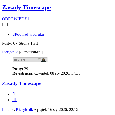
Zasady Timescape
ODPOWIEDZ
Podgląd wydruku
Posty: 6 • Strona
1
z
1
Pieryknik
[
Autor tematu
]
Posty:
29
Rejestracja:
czwartek 08 sty 2026, 17:35
Zasady Timescape
Cytuj
Cytuj
fragment
Post
autor:
Pieryknik
»
piątek 16 sty 2026, 22:12