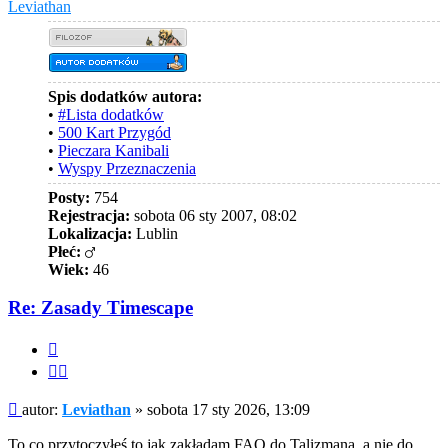
Leviathan
Spis dodatków autora:
•
#Lista dodatków
•
500 Kart Przygód
•
Pieczara Kanibali
•
Wyspy Przeznaczenia
Posty:
754
Rejestracja:
sobota 06 sty 2007, 08:02
Lokalizacja:
Lublin
Płeć:
Wiek:
46
Re: Zasady Timescape
Cytuj
Cytuj
fragment
Post
autor:
Leviathan
»
sobota 17 sty 2026, 13:09
To co przytoczyłeś to jak zakładam FAQ do Talizmana, a nie do