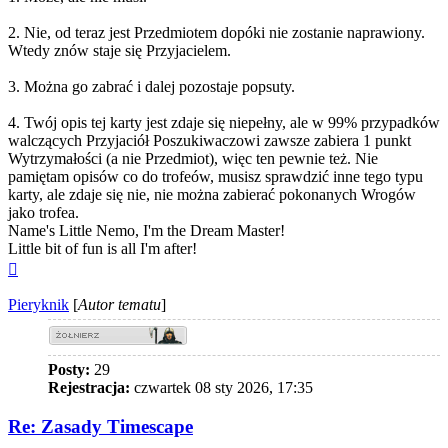
2. Nie, od teraz jest Przedmiotem dopóki nie zostanie naprawiony.
Wtedy znów staje się Przyjacielem.
3. Można go zabrać i dalej pozostaje popsuty.
4. Twój opis tej karty jest zdaje się niepełny, ale w 99% przypadków
walczących Przyjaciół Poszukiwaczowi zawsze zabiera 1 punkt
Wytrzymałości (a nie Przedmiot), więc ten pewnie też. Nie
pamiętam opisów co do trofeów, musisz sprawdzić inne tego typu
karty, ale zdaje się nie, nie można zabierać pokonanych Wrogów
jako trofea.
Name's Little Nemo, I'm the Dream Master!
Little bit of fun is all I'm after!
Na
górę
Pieryknik
[
Autor tematu
]
Posty:
29
Rejestracja:
czwartek 08 sty 2026, 17:35
Re: Zasady Timescape