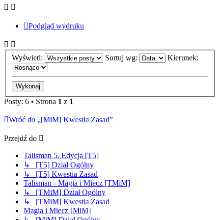
Podgląd wydruku
Wyświetl:
Sortuj wg:
Kierunek:
Posty: 6 • Strona
1
z
1
Wróć do „[MiM] Kwestia Zasad”
Przejdź do
Talisman 5. Edycja [T5]
↳ [T5] Dział Ogólny
↳ [T5] Kwestia Zasad
Talisman - Magia i Miecz [TMiM]
↳ [TMiM] Dział Ogólny
↳ [TMiM] Kwestia Zasad
Magia i Miecz [MiM]
↳ [MiM] Dział Ogólny