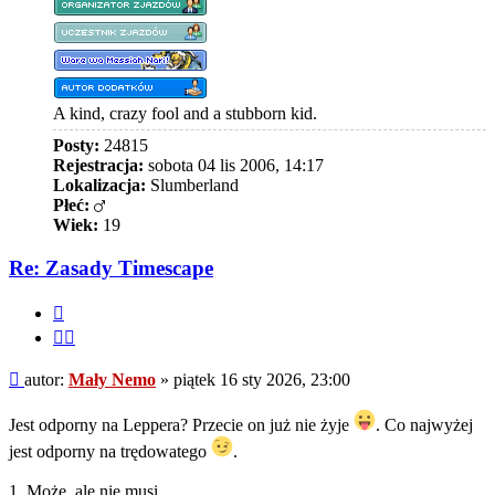
A kind, crazy fool and a stubborn kid.
Posty:
24815
Rejestracja:
sobota 04 lis 2006, 14:17
Lokalizacja:
Slumberland
Płeć:
Wiek:
19
Re: Zasady Timescape
Cytuj
Cytuj
fragment
Post
autor:
Mały Nemo
»
piątek 16 sty 2026, 23:00
Jest odporny na Leppera? Przecie on już nie żyje
. Co najwyżej
jest odporny na trędowatego
.
1. Może, ale nie musi.