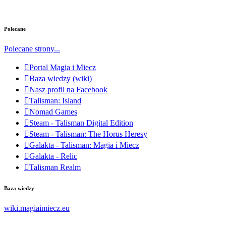
Polecane
Polecane strony...
Portal Magia i Miecz
Baza wiedzy (wiki)
Nasz profil na Facebook
Talisman: Island
Nomad Games
Steam - Talisman Digital Edition
Steam - Talisman: The Horus Heresy
Galakta - Talisman: Magia i Miecz
Galakta - Relic
Talisman Realm
Baza wiedzy
wiki.magiaimiecz.eu