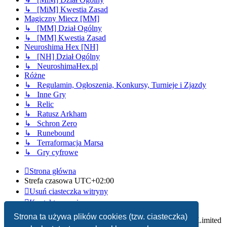
↳ [MiM] Kwestia Zasad
Magiczny Miecz [MM]
↳ [MM] Dział Ogólny
↳ [MM] Kwestia Zasad
Neuroshima Hex [NH]
↳ [NH] Dział Ogólny
↳ NeuroshimaHex.pl
Różne
↳ Regulamin, Ogłoszenia, Konkursy, Turnieje i Zjazdy
↳ Inne Gry
↳ Relic
↳ Ratusz Arkham
↳ Schron Zero
↳ Runebound
↳ Terraformacja Marsa
↳ Gry cyfrowe
Strona główna
Strefa czasowa
UTC+02:00
Usuń ciasteczka witryny
Kontakt z nami
Strona ta używa plików cookies (tzw. ciasteczka)
Technologię dostarcza
phpBB
® Forum Software © phpBB Limited