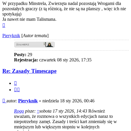
W przypadku Minstrela, Zwierzęta nadal pozostają Wrogami dla
pozostałych graczy (z tą różnicą, że nie są na planszy , więc ich nie
spotykają)
Ja nawet nie mam Talismana.
Na
górę
Pieryknik
[
Autor tematu
]
Posty:
29
Rejestracja:
czwartek 08 sty 2026, 17:35
Re: Zasady Timescape
Cytuj
Cytuj
fragment
Post
autor:
Pieryknik
»
niedziela 18 sty 2026, 00:46
Rogo
pisze:
↑
sobota 17 sty 2026, 14:43
Również
uważam, że rozmowa o wszystkich edycjach naraz to
niepotrzebny zamęt. Zasady i treści kart zmieniały się w
mniejszym lub większym stopniu w kolejnych