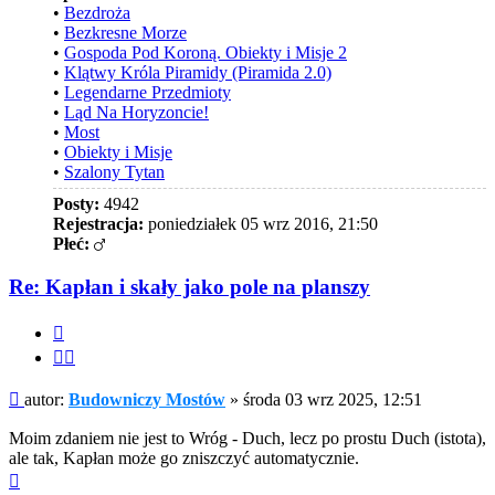
•
Bezdroża
•
Bezkresne Morze
•
Gospoda Pod Koroną. Obiekty i Misje 2
•
Klątwy Króla Piramidy (Piramida 2.0)
•
Legendarne Przedmioty
•
Ląd Na Horyzoncie!
•
Most
•
Obiekty i Misje
•
Szalony Tytan
Posty:
4942
Rejestracja:
poniedziałek 05 wrz 2016, 21:50
Płeć:
Re: Kapłan i skały jako pole na planszy
Cytuj
Cytuj
fragment
Post
autor:
Budowniczy Mostów
»
środa 03 wrz 2025, 12:51
Moim zdaniem nie jest to Wróg - Duch, lecz po prostu Duch (istota),
ale tak, Kapłan może go zniszczyć automatycznie.
Na