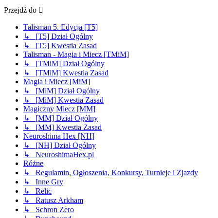
Przejdź do
Talisman 5. Edycja [T5]
↳ [T5] Dział Ogólny
↳ [T5] Kwestia Zasad
Talisman - Magia i Miecz [TMiM]
↳ [TMiM] Dział Ogólny
↳ [TMiM] Kwestia Zasad
Magia i Miecz [MiM]
↳ [MiM] Dział Ogólny
↳ [MiM] Kwestia Zasad
Magiczny Miecz [MM]
↳ [MM] Dział Ogólny
↳ [MM] Kwestia Zasad
Neuroshima Hex [NH]
↳ [NH] Dział Ogólny
↳ NeuroshimaHex.pl
Różne
↳ Regulamin, Ogłoszenia, Konkursy, Turnieje i Zjazdy
↳ Inne Gry
↳ Relic
↳ Ratusz Arkham
↳ Schron Zero