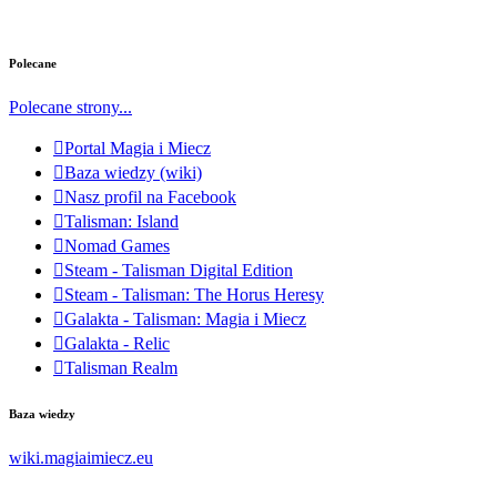
Polecane
Polecane strony...
Portal Magia i Miecz
Baza wiedzy (wiki)
Nasz profil na Facebook
Talisman: Island
Nomad Games
Steam - Talisman Digital Edition
Steam - Talisman: The Horus Heresy
Galakta - Talisman: Magia i Miecz
Galakta - Relic
Talisman Realm
Baza wiedzy
wiki.magiaimiecz.eu