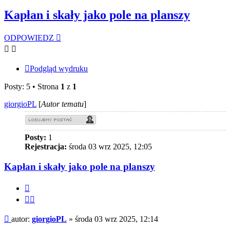
Kapłan i skały jako pole na planszy
ODPOWIEDZ
Podgląd wydruku
Posty: 5 • Strona
1
z
1
giorgioPL
[
Autor tematu
]
Posty:
1
Rejestracja:
środa 03 wrz 2025, 12:05
Kapłan i skały jako pole na planszy
Cytuj
Cytuj
fragment
Post
autor:
giorgioPL
»
środa 03 wrz 2025, 12:14