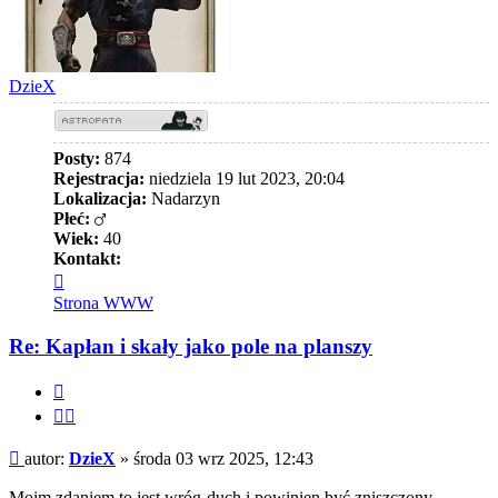
DzieX
Posty:
874
Rejestracja:
niedziela 19 lut 2023, 20:04
Lokalizacja:
Nadarzyn
Płeć:
Wiek:
40
Kontakt:
Skontaktuj
się
Strona WWW
z
DzieX
Re: Kapłan i skały jako pole na planszy
Cytuj
Cytuj
fragment
Post
autor:
DzieX
»
środa 03 wrz 2025, 12:43
Moim zdaniem to jest wróg-duch i powinien być zniszczony