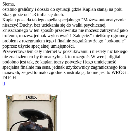
Siema,
ostatnio graliśmy i doszło do sytuacji gdzie Kapłan stanął na polu
Skał, gdzie od 1-3 trafia się duch.
Kapłan posiada takiego spella specjalnego "Możesz automatycznie
niszczyć Duchy, bez uciekania się do walki psychicznej.
Zniszczonego w ten sposób przeciwnika nie możesz zatrzymać jako
trofeum, możesz jednak wylosować 1 Zaklęcie." mieliśmy ogromny
problem z rozegraniem tego i finalnie zagraliśmy że go "pokonuje"
poprzez użycie specjalnej umiejętności.
Przewertowałem cały internet w poszukiwaniu i niestety nic takiego
nie znalazłem co by tłumaczyło jak to rozegrać. W wersji digital
podobno jest tak, że kapłan toczy potyczkę i jego umiejętność
specjalna finalnie ma sens, jednak użytkownicy zagranicznego fora
uznawali, że jest to mało zgodne z instrukcją, bo nie jest to WRÓG -
DUCH.
Na
górę