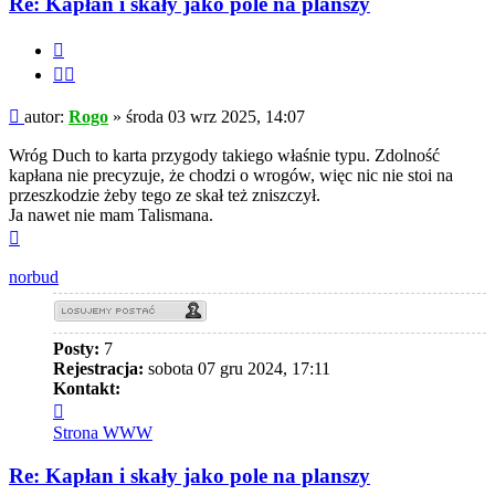
Re: Kapłan i skały jako pole na planszy
Cytuj
Cytuj
fragment
Post
autor:
Rogo
»
środa 03 wrz 2025, 14:07
Wróg Duch to karta przygody takiego właśnie typu. Zdolność
kapłana nie precyzuje, że chodzi o wrogów, więc nic nie stoi na
przeszkodzie żeby tego ze skał też zniszczył.
Ja nawet nie mam Talismana.
Na
górę
norbud
Posty:
7
Rejestracja:
sobota 07 gru 2024, 17:11
Kontakt:
Skontaktuj
się
Strona WWW
z
norbud
Re: Kapłan i skały jako pole na planszy