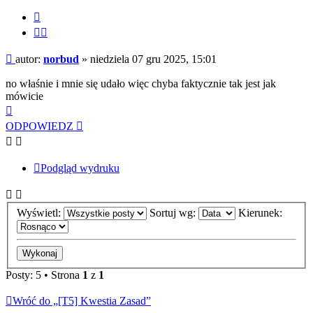
Cytuj
Cytuj
fragment
Post
autor:
norbud
»
niedziela 07 gru 2025, 15:01
no właśnie i mnie się udało więc chyba faktycznie tak jest jak
mówicie
Na
górę
ODPOWIEDZ
Podgląd wydruku
Wyświetl:
Sortuj wg:
Kierunek:
Posty: 5 • Strona
1
z
1
Wróć do „[T5] Kwestia Zasad”