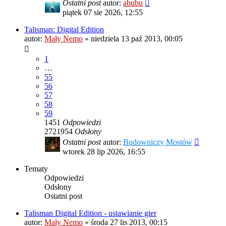
Ostatni post
autor:
abubu
piątek 07 sie 2026, 12:55
Talisman: Digital Edition
autor:
Mały Nemo
»
niedziela 13 paź 2013, 00:05
1
…
55
56
57
58
59
1451
Odpowiedzi
2721954
Odsłony
Ostatni post
autor:
Budowniczy Mostów
wtorek 28 lip 2026, 16:55
Tematy
Odpowiedzi
Odsłony
Ostatni post
Talisman Digital Edition - ustawianie gier
autor:
Mały Nemo
»
środa 27 lis 2013, 00:15