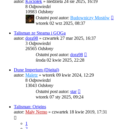
autor:
Kociołek
»
niedziela 24 sie 2025, 16:19
8
Odpowiedzi
10983
Odsłony
Ostatni post
autor:
Budowniczy Mostów
wtorek 02 wrz 2025, 08:37
Talisman ze Steama i GOGa
autor:
dora98
»
czwartek 27 mar 2025, 16:37
3
Odpowiedzi
26565
Odsłony
Ostatni post
autor:
dora98
środa 02 kwie 2025, 22:28
Dune Imperium (Digital)
autor:
Maletz
»
wtorek 09 kwie 2024, 12:29
8
Odpowiedzi
13043
Odsłony
Ostatni post
autor:
star
wtorek 07 sty 2025, 09:24
Talisman: Origins
autor:
Mały Nemo
»
czwartek 18 kwie 2019, 17:31
1
2