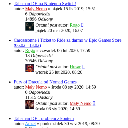
Talisman DE na Nintendo Switch!
autor:
Mały Nemo
»
piątek 15 lis 2019, 15:51
6
Odpowiedzi
14896
Odsłony
Ostatni post
autor:
Rogo
piątek 20 mar 2020, 16:07
Carcassonne i Ticket to Ride za darmo w Epic Games Store
(06.02 - 13.02)
autor:
Rogo
»
czwartek 06 lut 2020, 17:59
18
Odpowiedzi
30546
Odsłony
Ostatni post
autor:
Husar
wtorek 25 lut 2020, 08:26
Fury of Dracula od Nomad Games
autor:
Mały Nemo
»
środa 08 sty 2020, 14:59
0
Odpowiedzi
11515
Odsłony
Ostatni post
autor:
Mały Nemo
środa 08 sty 2020, 14:59
Talisman DE - problem z kontem
autor:
Adzet
»
poniedziałek 30 wrz 2019, 08:39