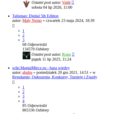
Ostatni post
autor:
Valdi
sobota 04 lip 2026, 11:00
Talisman: Digital 5th Edition
autor:
Mały Nemo
»
czwartek 23 maja 2024, 18:39
1
2
3
68
Odpowiedzi
134570
Odsłony
Ostatni post
autor:
Rogo
piątek 11 lip 2025, 11:24
wiki.MagiaiMiecz.eu - baza wiedzy
autor:
abubu
»
poniedziałek 20 gru 2021, 14:51
» w
Regulamin, Ogłoszenia, Konkursy, Turnieje i Zjazdy
1
2
3
4
85
Odpowiedzi
865336
Odsłony