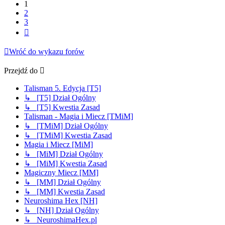
1
2
3
Następna
Wróć do wykazu forów
Przejdź do
Talisman 5. Edycja [T5]
↳ [T5] Dział Ogólny
↳ [T5] Kwestia Zasad
Talisman - Magia i Miecz [TMiM]
↳ [TMiM] Dział Ogólny
↳ [TMiM] Kwestia Zasad
Magia i Miecz [MiM]
↳ [MiM] Dział Ogólny
↳ [MiM] Kwestia Zasad
Magiczny Miecz [MM]
↳ [MM] Dział Ogólny
↳ [MM] Kwestia Zasad
Neuroshima Hex [NH]
↳ [NH] Dział Ogólny
↳ NeuroshimaHex.pl