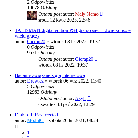
2
Odpowiedzi
10678
Odsłony
Ostatni post
autor:
Mały Nemo
środa 12 kwie 2023, 22:46
TALISMAN digital edition PS4 gra po sieci - dwie konsole
wielu graczy
autor:
Gierap20
»
wtorek 08 lis 2022, 19:37
0
Odpowiedzi
9671
Odsłony
Ostatni post
autor:
Gierap20
wtorek 08 lis 2022, 19:37
Badanie związane z grą internetową
autor:
Drewicz
»
wtorek 06 wrz 2022, 11:40
5
Odpowiedzi
12963
Odsłony
Ostatni post
autor:
AzyL
czwartek 13 paź 2022, 13:29
Diablo II: Resurrected
autor:
ModulO
»
sobota 20 lut 2021, 08:24
1