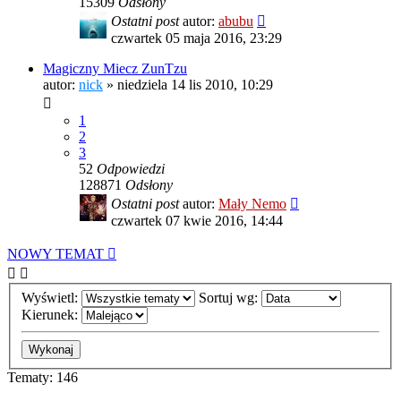
15309
Odsłony
Ostatni post
autor:
abubu
czwartek 05 maja 2016, 23:29
Magiczny Miecz ZunTzu
autor:
nick
»
niedziela 14 lis 2010, 10:29
1
2
3
52
Odpowiedzi
128871
Odsłony
Ostatni post
autor:
Mały Nemo
czwartek 07 kwie 2016, 14:44
NOWY TEMAT
Wyświetl:
Sortuj wg:
Kierunek:
Tematy: 146