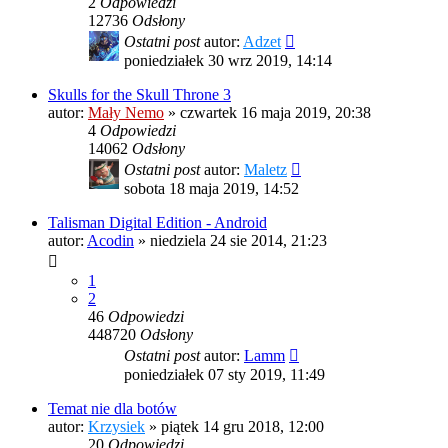
2
Odpowiedzi
12736
Odsłony
Ostatni post
autor:
Adzet
poniedziałek 30 wrz 2019, 14:14
Skulls for the Skull Throne 3
autor:
Mały Nemo
»
czwartek 16 maja 2019, 20:38
4
Odpowiedzi
14062
Odsłony
Ostatni post
autor:
Maletz
sobota 18 maja 2019, 14:52
Talisman Digital Edition - Android
autor:
Acodin
»
niedziela 24 sie 2014, 21:23
1
2
46
Odpowiedzi
448720
Odsłony
Ostatni post
autor:
Lamm
poniedziałek 07 sty 2019, 11:49
Temat nie dla botów
autor:
Krzysiek
»
piątek 14 gru 2018, 12:00
20
Odpowiedzi