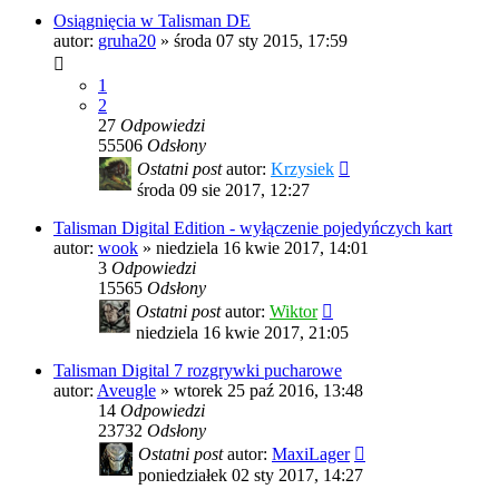
Osiągnięcia w Talisman DE
autor:
gruha20
»
środa 07 sty 2015, 17:59
1
2
27
Odpowiedzi
55506
Odsłony
Ostatni post
autor:
Krzysiek
środa 09 sie 2017, 12:27
Talisman Digital Edition - wyłączenie pojedyńczych kart
autor:
wook
»
niedziela 16 kwie 2017, 14:01
3
Odpowiedzi
15565
Odsłony
Ostatni post
autor:
Wiktor
niedziela 16 kwie 2017, 21:05
Talisman Digital 7 rozgrywki pucharowe
autor:
Aveugle
»
wtorek 25 paź 2016, 13:48
14
Odpowiedzi
23732
Odsłony
Ostatni post
autor:
MaxiLager
poniedziałek 02 sty 2017, 14:27