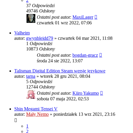
2
37
Odpowiedzi
49746
Odsłony
Ostatni post
autor:
MaxiLager
czwartek 01 wrz 2022, 07:06
Valheim
autor:
gwynbleidd79
»
czwartek 04 mar 2021, 11:08
1
Odpowiedzi
10873
Odsłony
Ostatni post
autor:
bogdan-gracz
środa 24 sie 2022, 13:07
Talisman Digital Edition Steam wersje językowe
autor:
tarna
»
wtorek 28 gru 2021, 08:04
5
Odpowiedzi
12744
Odsłony
Ostatni post
autor:
Kiiro Yakumo
sobota 07 maja 2022, 02:53
Shin Megami Tensei V
autor:
Mały Nemo
»
poniedziałek 13 wrz 2021, 23:16
1
2