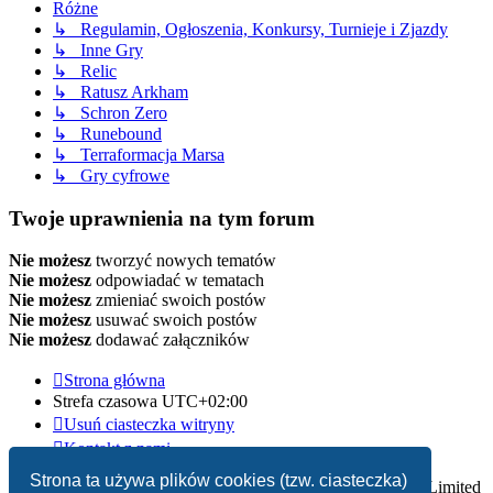
Różne
↳ Regulamin, Ogłoszenia, Konkursy, Turnieje i Zjazdy
↳ Inne Gry
↳ Relic
↳ Ratusz Arkham
↳ Schron Zero
↳ Runebound
↳ Terraformacja Marsa
↳ Gry cyfrowe
Twoje uprawnienia na tym forum
Nie możesz
tworzyć nowych tematów
Nie możesz
odpowiadać w tematach
Nie możesz
zmieniać swoich postów
Nie możesz
usuwać swoich postów
Nie możesz
dodawać załączników
Strona główna
Strefa czasowa
UTC+02:00
Usuń ciasteczka witryny
Kontakt z nami
Strona ta używa plików cookies (tzw. ciasteczka)
Technologię dostarcza
phpBB
® Forum Software © phpBB Limited