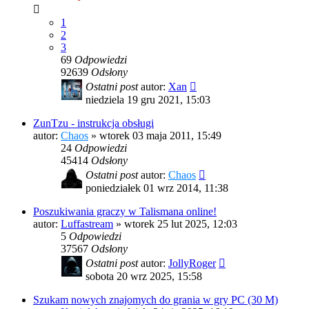
1
2
3
69
Odpowiedzi
92639
Odsłony
Ostatni post
autor:
Xan
niedziela 19 gru 2021, 15:03
ZunTzu - instrukcja obsługi
autor:
Chaos
»
wtorek 03 maja 2011, 15:49
24
Odpowiedzi
45414
Odsłony
Ostatni post
autor:
Chaos
poniedziałek 01 wrz 2014, 11:38
Poszukiwania graczy w Talismana online!
autor:
Luffastream
»
wtorek 25 lut 2025, 12:03
5
Odpowiedzi
37567
Odsłony
Ostatni post
autor:
JollyRoger
sobota 20 wrz 2025, 15:58
Szukam nowych znajomych do grania w gry PC (30 M)