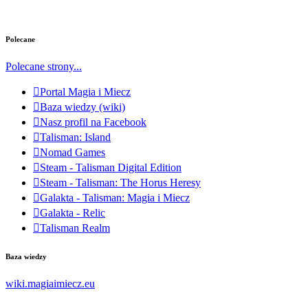
Polecane
Polecane strony...
Portal Magia i Miecz
Baza wiedzy (wiki)
Nasz profil na Facebook
Talisman: Island
Nomad Games
Steam - Talisman Digital Edition
Steam - Talisman: The Horus Heresy
Galakta - Talisman: Magia i Miecz
Galakta - Relic
Talisman Realm
Baza wiedzy
wiki.magiaimiecz.eu