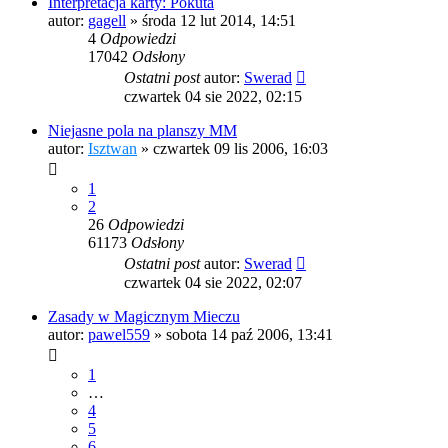
Interpretacja karty: Pokuta
autor:
gagell
»
środa 12 lut 2014, 14:51
4
Odpowiedzi
17042
Odsłony
Ostatni post
autor:
Swerad
czwartek 04 sie 2022, 02:15
Niejasne pola na planszy MM
autor:
Isztwan
»
czwartek 09 lis 2006, 16:03
1
2
26
Odpowiedzi
61173
Odsłony
Ostatni post
autor:
Swerad
czwartek 04 sie 2022, 02:07
Zasady w Magicznym Mieczu
autor:
pawel559
»
sobota 14 paź 2006, 13:41
1
…
4
5
6