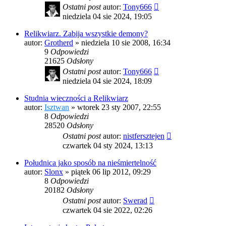
Ostatni post
autor:
Tony666
niedziela 04 sie 2024, 19:05
Relikwiarz. Zabija wszystkie demony?
autor:
Grotherd
»
niedziela 10 sie 2008, 16:34
9
Odpowiedzi
21625
Odsłony
Ostatni post
autor:
Tony666
niedziela 04 sie 2024, 18:09
Studnia wieczności a Relikwiarz
autor:
Isztwan
»
wtorek 23 sty 2007, 22:55
8
Odpowiedzi
28520
Odsłony
Ostatni post
autor:
nistfersztejen
czwartek 04 sty 2024, 13:13
Południca jako sposób na nieśmiertelność
autor:
Slonx
»
piątek 06 lip 2012, 09:29
8
Odpowiedzi
20182
Odsłony
Ostatni post
autor:
Swerad
czwartek 04 sie 2022, 02:26