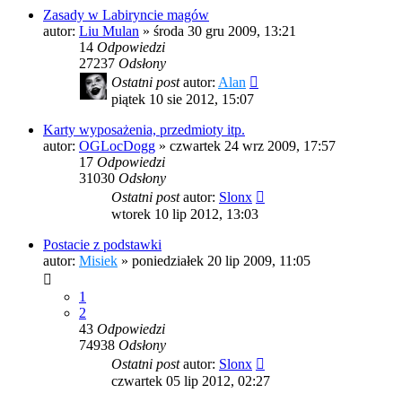
Zasady w Labiryncie magów
autor:
Liu Mulan
»
środa 30 gru 2009, 13:21
14
Odpowiedzi
27237
Odsłony
Ostatni post
autor:
Alan
piątek 10 sie 2012, 15:07
Karty wyposażenia, przedmioty itp.
autor:
OGLocDogg
»
czwartek 24 wrz 2009, 17:57
17
Odpowiedzi
31030
Odsłony
Ostatni post
autor:
Slonx
wtorek 10 lip 2012, 13:03
Postacie z podstawki
autor:
Misiek
»
poniedziałek 20 lip 2009, 11:05
1
2
43
Odpowiedzi
74938
Odsłony
Ostatni post
autor:
Slonx
czwartek 05 lip 2012, 02:27