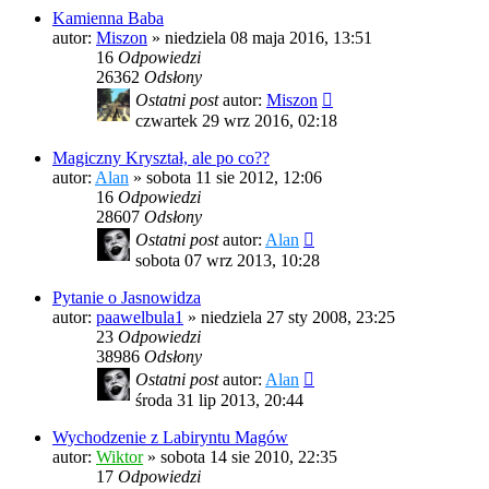
Kamienna Baba
autor:
Miszon
»
niedziela 08 maja 2016, 13:51
16
Odpowiedzi
26362
Odsłony
Ostatni post
autor:
Miszon
czwartek 29 wrz 2016, 02:18
Magiczny Kryształ, ale po co??
autor:
Alan
»
sobota 11 sie 2012, 12:06
16
Odpowiedzi
28607
Odsłony
Ostatni post
autor:
Alan
sobota 07 wrz 2013, 10:28
Pytanie o Jasnowidza
autor:
paawelbula1
»
niedziela 27 sty 2008, 23:25
23
Odpowiedzi
38986
Odsłony
Ostatni post
autor:
Alan
środa 31 lip 2013, 20:44
Wychodzenie z Labiryntu Magów
autor:
Wiktor
»
sobota 14 sie 2010, 22:35
17
Odpowiedzi