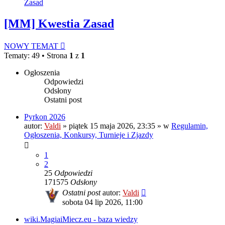
Zasad
[MM] Kwestia Zasad
NOWY TEMAT
Tematy: 49 • Strona
1
z
1
Ogłoszenia
Odpowiedzi
Odsłony
Ostatni post
Pyrkon 2026
autor:
Valdi
»
piątek 15 maja 2026, 23:35
» w
Regulamin,
Ogłoszenia, Konkursy, Turnieje i Zjazdy
1
2
25
Odpowiedzi
171575
Odsłony
Ostatni post
autor:
Valdi
sobota 04 lip 2026, 11:00
wiki.MagiaiMiecz.eu - baza wiedzy