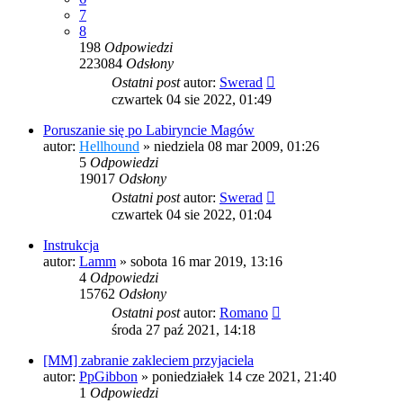
7
8
198
Odpowiedzi
223084
Odsłony
Ostatni post
autor:
Swerad
czwartek 04 sie 2022, 01:49
Poruszanie się po Labiryncie Magów
autor:
Hellhound
»
niedziela 08 mar 2009, 01:26
5
Odpowiedzi
19017
Odsłony
Ostatni post
autor:
Swerad
czwartek 04 sie 2022, 01:04
Instrukcja
autor:
Lamm
»
sobota 16 mar 2019, 13:16
4
Odpowiedzi
15762
Odsłony
Ostatni post
autor:
Romano
środa 27 paź 2021, 14:18
[MM] zabranie zakleciem przyjaciela
autor:
PpGibbon
»
poniedziałek 14 cze 2021, 21:40
1
Odpowiedzi