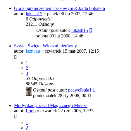
Gra z ograniczeniem czasowym & karta bohatera
autor:
lukash15
»
piątek 06 lip 2007, 12:46
6
Odpowiedzi
21211
Odsłony
Ostatni post
autor:
lukash15
sobota 09 lut 2008, 14:46
Sztylet Świętej Włoczni nierówny
autor:
Isztwan
»
czwartek 15 mar 2007, 12:15
1
2
3
53
Odpowiedzi
88545
Odsłony
Ostatni post
autor:
paawelbula1
poniedziałek 28 sty 2008, 00:11
Modyfikacja zasad Magicznego Miecza
autor:
Loop
»
czwartek 22 cze 2006, 12:35
1
2