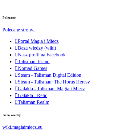
Polecane
Polecane strony...
Portal Magia i Miecz
Baza wiedzy (wiki)
Nasz profil na Facebook
Talisman: Island
Nomad Games
Steam - Talisman Digital Edition
Steam - Talisman: The Horus Heresy
Galakta - Talisman: Magia i Miecz
Galakta - Relic
Talisman Realm
Baza wiedzy
wiki.magiaimiecz.eu