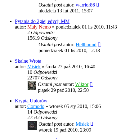
Ostatni post
autor:
warrior86
niedziela 13 lut 2011, 15:07
Pytania do 2giej edycji MM
autor:
Mały Nemo
»
poniedziałek 01 lis 2010, 11:43
2
Odpowiedzi
15619
Odsłony
Ostatni post
autor:
Hellhound
poniedziałek 01 lis 2010, 12:18
Skalne Wrota
autor:
Misiek
»
środa 27 paź 2010, 16:40
10
Odpowiedzi
22707
Odsłony
Ostatni post
autor:
Wiktor
piątek 29 paź 2010, 22:50
Krypta Upiorów
autor:
Comodo
»
wtorek 05 sty 2010, 15:06
14
Odpowiedzi
27532
Odsłony
Ostatni post
autor:
Misiek
wtorek 19 paź 2010, 23:09