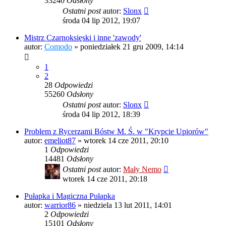
33240
Odsłony
Ostatni post
autor:
Slonx
środa 04 lip 2012, 19:07
Mistrz Czarnoksięski i inne 'zawody'
autor:
Comodo
»
poniedziałek 21 gru 2009, 14:14
1
2
28
Odpowiedzi
55260
Odsłony
Ostatni post
autor:
Slonx
środa 04 lip 2012, 18:39
Problem z Rycerzami Bóstw M. Ś. w "Krypcie Upiorów"
autor:
emeliot87
»
wtorek 14 cze 2011, 20:10
1
Odpowiedzi
14481
Odsłony
Ostatni post
autor:
Mały Nemo
wtorek 14 cze 2011, 20:18
Pułapka i Magiczna Pułapka
autor:
warrior86
»
niedziela 13 lut 2011, 14:01
2
Odpowiedzi
15101
Odsłony