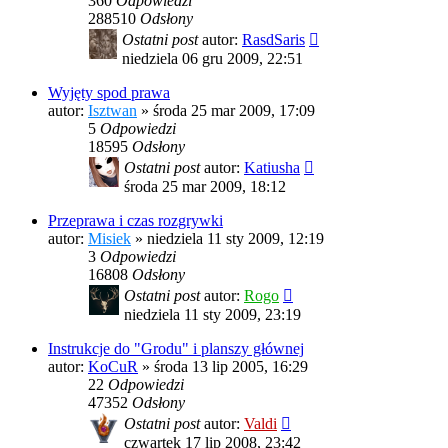
360
Odpowiedzi
288510
Odsłony
Ostatni post
autor:
RasdSaris
niedziela 06 gru 2009, 22:51
Wyjęty spod prawa
autor:
Isztwan
»
środa 25 mar 2009, 17:09
5
Odpowiedzi
18595
Odsłony
Ostatni post
autor:
Katiusha
środa 25 mar 2009, 18:12
Przeprawa i czas rozgrywki
autor:
Misiek
»
niedziela 11 sty 2009, 12:19
3
Odpowiedzi
16808
Odsłony
Ostatni post
autor:
Rogo
niedziela 11 sty 2009, 23:19
Instrukcje do "Grodu" i planszy głównej
autor:
KoCuR
»
środa 13 lip 2005, 16:29
22
Odpowiedzi
47352
Odsłony
Ostatni post
autor:
Valdi
czwartek 17 lip 2008, 23:42