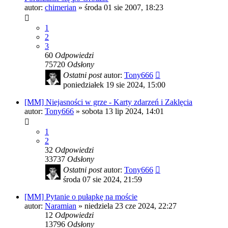
autor:
chimerian
»
środa 01 sie 2007, 18:23
1
2
3
60
Odpowiedzi
75720
Odsłony
Ostatni post
autor:
Tony666
poniedziałek 19 sie 2024, 15:00
[MM] Niejasności w grze - Karty zdarzeń i Zaklęcia
autor:
Tony666
»
sobota 13 lip 2024, 14:01
1
2
32
Odpowiedzi
33737
Odsłony
Ostatni post
autor:
Tony666
środa 07 sie 2024, 21:59
[MM] Pytanie o pułapkę na moście
autor:
Naramian
»
niedziela 23 cze 2024, 22:27
12
Odpowiedzi
13796
Odsłony