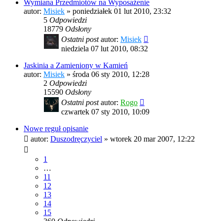
Wymiana Przedmiotów na Wyposażenie
autor:
Misiek
»
poniedziałek 01 lut 2010, 23:32
5
Odpowiedzi
18779
Odsłony
Ostatni post
autor:
Misiek
niedziela 07 lut 2010, 08:32
Jaskinia a Zamieniony w Kamień
autor:
Misiek
»
środa 06 sty 2010, 12:28
2
Odpowiedzi
15590
Odsłony
Ostatni post
autor:
Rogo
czwartek 07 sty 2010, 10:09
Nowe reguł opisanie
autor:
Duszodręczyciel
»
wtorek 20 mar 2007, 12:22
1
…
11
12
13
14
15