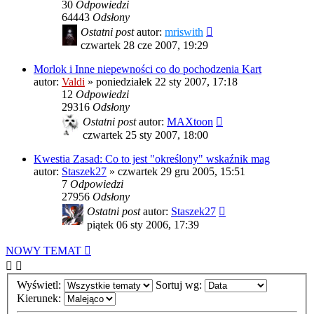
30
Odpowiedzi
64443
Odsłony
Ostatni post
autor:
mriswith
czwartek 28 cze 2007, 19:29
Morlok i Inne niepewności co do pochodzenia Kart
autor:
Valdi
»
poniedziałek 22 sty 2007, 17:18
12
Odpowiedzi
29316
Odsłony
Ostatni post
autor:
MAXtoon
czwartek 25 sty 2007, 18:00
Kwestia Zasad: Co to jest "określony" wskaźnik mag
autor:
Staszek27
»
czwartek 29 gru 2005, 15:51
7
Odpowiedzi
27956
Odsłony
Ostatni post
autor:
Staszek27
piątek 06 sty 2006, 17:39
NOWY TEMAT
Wyświetl:
Sortuj wg:
Kierunek: