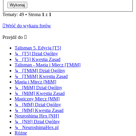
Tematy: 49 • Strona
1
z
1
Wróć do wykazu forów
Przejdź do
Talisman 5. Edycja [T5]
↳ [T5] Dział Ogólny
↳ [T5] Kwestia Zasad
Talisman - Magia i Miecz [TMiM]
↳ [TMiM] Dział Ogólny
↳ [TMiM] Kwestia Zasad
Magia i Miecz [MiM]
↳ [MiM] Dział Ogólny
↳ [MiM] Kwestia Zasad
Magiczny Miecz [MM]
↳ [MM] Dział Ogólny
↳ [MM] Kwestia Zasad
Neuroshima Hex [NH]
↳ [NH] Dział Ogólny
↳ NeuroshimaHex.pl
Różne