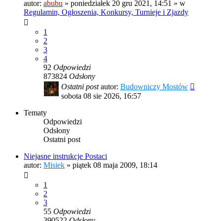
autor:
abubu
»
poniedziałek 20 gru 2021, 14:51
» w
Regulamin, Ogłoszenia, Konkursy, Turnieje i Zjazdy
1
2
3
4
92
Odpowiedzi
873824
Odsłony
Ostatni post
autor:
Budowniczy Mostów
sobota 08 sie 2026, 16:57
Tematy
Odpowiedzi
Odsłony
Ostatni post
Niejasne instrukcje Postaci
autor:
Misiek
»
piątek 08 maja 2009, 18:14
1
2
3
55
Odpowiedzi
390522
Odsłony