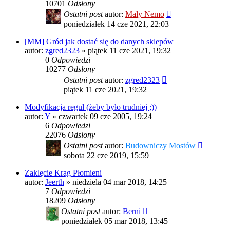
10701
Odsłony
Ostatni post
autor:
Mały Nemo
poniedziałek 14 cze 2021, 22:03
[MM] Gród jak dostać się do danych sklepów
autor:
zgred2323
»
piątek 11 cze 2021, 19:32
0
Odpowiedzi
10277
Odsłony
Ostatni post
autor:
zgred2323
piątek 11 cze 2021, 19:32
Modyfikacja reguł (żeby było trudniej ;))
autor:
Y
»
czwartek 09 cze 2005, 19:24
6
Odpowiedzi
22076
Odsłony
Ostatni post
autor:
Budowniczy Mostów
sobota 22 cze 2019, 15:59
Zaklęcie Krąg Płomieni
autor:
Jeerth
»
niedziela 04 mar 2018, 14:25
7
Odpowiedzi
18209
Odsłony
Ostatni post
autor:
Berni
poniedziałek 05 mar 2018, 13:45