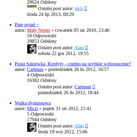
29624
Odsłony
Ostatni post
autor:
nick
środa 24 lip 2013, 00:29
Parę pytań ~
autor:
Mały Nemo
»
czwartek 05 sie 2010, 23:46
18
Odpowiedzi
29853
Odsłony
Ostatni post
autor:
Alan
sobota 22 gru 2012, 19:55
Pusta Sakiewka, Kredyty - combo na szybkie wzbogacenie?
autor:
Cartman
»
poniedziałek 26 lis 2012, 16:57
4
Odpowiedzi
16382
Odsłony
Ostatni post
autor:
Cartman
poniedziałek 26 lis 2012, 18:44
Walka dystansowa
autor:
Miczi
»
piątek 31 sie 2012, 21:41
5
Odpowiedzi
17944
Odsłony
Ostatni post
autor:
Alan
środa 19 wrz 2012, 15:06