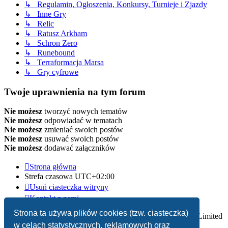
↳ Regulamin, Ogłoszenia, Konkursy, Turnieje i Zjazdy
↳ Inne Gry
↳ Relic
↳ Ratusz Arkham
↳ Schron Zero
↳ Runebound
↳ Terraformacja Marsa
↳ Gry cyfrowe
Twoje uprawnienia na tym forum
Nie możesz
tworzyć nowych tematów
Nie możesz
odpowiadać w tematach
Nie możesz
zmieniać swoich postów
Nie możesz
usuwać swoich postów
Nie możesz
dodawać załączników
Strona główna
Strefa czasowa
UTC+02:00
Usuń ciasteczka witryny
Kontakt z nami
Strona ta używa plików cookies (tzw. ciasteczka)
Technologię dostarcza
phpBB
® Forum Software © phpBB Limited
w celach statystycznych, reklamowych oraz