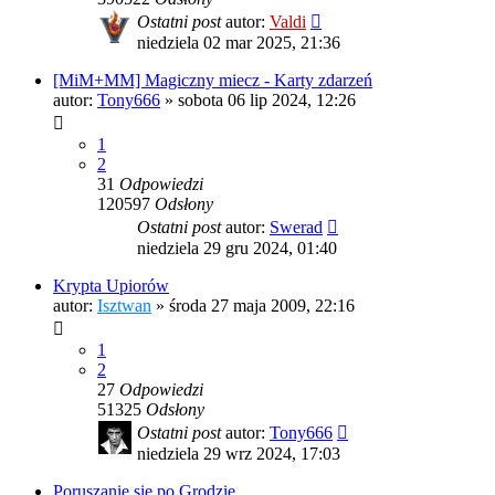
Ostatni post
autor:
Valdi
niedziela 02 mar 2025, 21:36
[MiM+MM] Magiczny miecz - Karty zdarzeń
autor:
Tony666
»
sobota 06 lip 2024, 12:26
1
2
31
Odpowiedzi
120597
Odsłony
Ostatni post
autor:
Swerad
niedziela 29 gru 2024, 01:40
Krypta Upiorów
autor:
Isztwan
»
środa 27 maja 2009, 22:16
1
2
27
Odpowiedzi
51325
Odsłony
Ostatni post
autor:
Tony666
niedziela 29 wrz 2024, 17:03
Poruszanie się po Grodzie