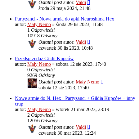
Ostatni post
autor:
Valdi
środa 29 maja 2024, 21:48
Partyzanci - Nowa armia do apki Neuroshima Hex
autor:
Mały Nemo
»
środa 29 lis 2023, 11:48
1
Odpowiedzi
10918
Odsłony
Ostatni post
autor:
Valdi
czwartek 30 lis 2023, 10:48
Przedsprzedaż Gildii Kupców
autor:
Mały Nemo
»
sobota 12 sie 2023, 17:40
0
Odpowiedzi
9269
Odsłony
Ostatni post
autor:
Mały Nemo
sobota 12 sie 2023, 17:40
Nowe armie do N. Hex - Partyzanci + Gildia Kupców + inny
crap
autor:
Mały Nemo
»
wtorek 21 mar 2023, 23:19
2
Odpowiedzi
12056
Odsłony
Ostatni post
autor:
Valdi
czwartek 30 mar 2023, 12:24