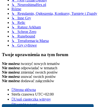
↳ [NH] Dział Ogólny
↳ NeuroshimaHex.pl
Różne
↳ Regulamin, Ogłoszenia, Konkursy, Turnieje i Zjazdy
↳ Inne Gry
↳ Relic
↳ Ratusz Arkham
↳ Schron Zero
↳ Runebound
↳ Terraformacja Marsa
↳ Gry cyfrowe
Twoje uprawnienia na tym forum
Nie możesz
tworzyć nowych tematów
Nie możesz
odpowiadać w tematach
Nie możesz
zmieniać swoich postów
Nie możesz
usuwać swoich postów
Nie możesz
dodawać załączników
Strona główna
Strefa czasowa
UTC+02:00
Usuń ciasteczka witryny
Kontakt z nami