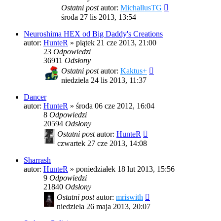
Ostatni post
autor:
MichallusTG
środa 27 lis 2013, 13:54
Neuroshima HEX od Big Daddy's Creations
autor:
HunteR
»
piątek 21 cze 2013, 21:00
23
Odpowiedzi
36911
Odsłony
Ostatni post
autor:
Kaktus+
niedziela 24 lis 2013, 11:37
Dancer
autor:
HunteR
»
środa 06 cze 2012, 16:04
8
Odpowiedzi
20594
Odsłony
Ostatni post
autor:
HunteR
czwartek 27 cze 2013, 14:08
Sharrash
autor:
HunteR
»
poniedziałek 18 lut 2013, 15:56
9
Odpowiedzi
21840
Odsłony
Ostatni post
autor:
mriswith
niedziela 26 maja 2013, 20:07