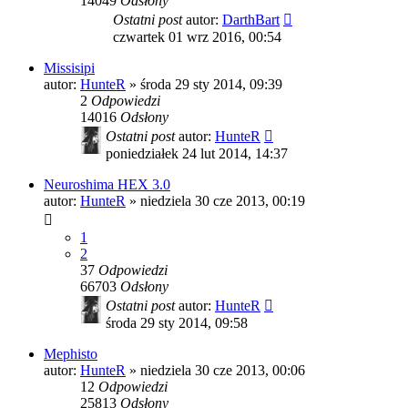
14049
Odsłony
Ostatni post
autor:
DarthBart
czwartek 01 wrz 2016, 00:54
Missisipi
autor:
HunteR
»
środa 29 sty 2014, 09:39
2
Odpowiedzi
14016
Odsłony
Ostatni post
autor:
HunteR
poniedziałek 24 lut 2014, 14:37
Neuroshima HEX 3.0
autor:
HunteR
»
niedziela 30 cze 2013, 00:19
1
2
37
Odpowiedzi
66703
Odsłony
Ostatni post
autor:
HunteR
środa 29 sty 2014, 09:58
Mephisto
autor:
HunteR
»
niedziela 30 cze 2013, 00:06
12
Odpowiedzi
25813
Odsłony