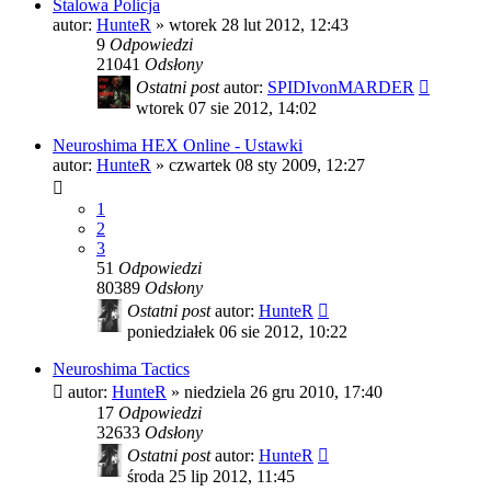
Stalowa Policja
autor:
HunteR
»
wtorek 28 lut 2012, 12:43
9
Odpowiedzi
21041
Odsłony
Ostatni post
autor:
SPIDIvonMARDER
wtorek 07 sie 2012, 14:02
Neuroshima HEX Online - Ustawki
autor:
HunteR
»
czwartek 08 sty 2009, 12:27
1
2
3
51
Odpowiedzi
80389
Odsłony
Ostatni post
autor:
HunteR
poniedziałek 06 sie 2012, 10:22
Neuroshima Tactics
autor:
HunteR
»
niedziela 26 gru 2010, 17:40
17
Odpowiedzi
32633
Odsłony
Ostatni post
autor:
HunteR
środa 25 lip 2012, 11:45