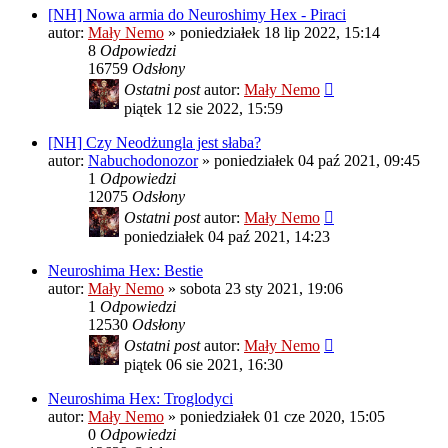
[NH] Nowa armia do Neuroshimy Hex - Piraci
autor:
Mały Nemo
»
poniedziałek 18 lip 2022, 15:14
8
Odpowiedzi
16759
Odsłony
Ostatni post
autor:
Mały Nemo
piątek 12 sie 2022, 15:59
[NH] Czy Neodżungla jest słaba?
autor:
Nabuchodonozor
»
poniedziałek 04 paź 2021, 09:45
1
Odpowiedzi
12075
Odsłony
Ostatni post
autor:
Mały Nemo
poniedziałek 04 paź 2021, 14:23
Neuroshima Hex: Bestie
autor:
Mały Nemo
»
sobota 23 sty 2021, 19:06
1
Odpowiedzi
12530
Odsłony
Ostatni post
autor:
Mały Nemo
piątek 06 sie 2021, 16:30
Neuroshima Hex: Troglodyci
autor:
Mały Nemo
»
poniedziałek 01 cze 2020, 15:05
0
Odpowiedzi