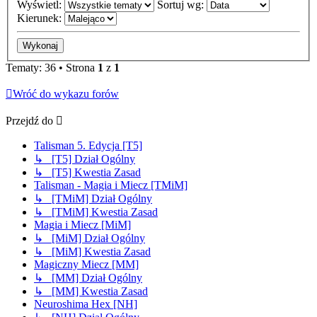
Wyświetl:
Sortuj wg:
Kierunek:
Tematy: 36 • Strona
1
z
1
Wróć do wykazu forów
Przejdź do
Talisman 5. Edycja [T5]
↳ [T5] Dział Ogólny
↳ [T5] Kwestia Zasad
Talisman - Magia i Miecz [TMiM]
↳ [TMiM] Dział Ogólny
↳ [TMiM] Kwestia Zasad
Magia i Miecz [MiM]
↳ [MiM] Dział Ogólny
↳ [MiM] Kwestia Zasad
Magiczny Miecz [MM]
↳ [MM] Dział Ogólny
↳ [MM] Kwestia Zasad
Neuroshima Hex [NH]