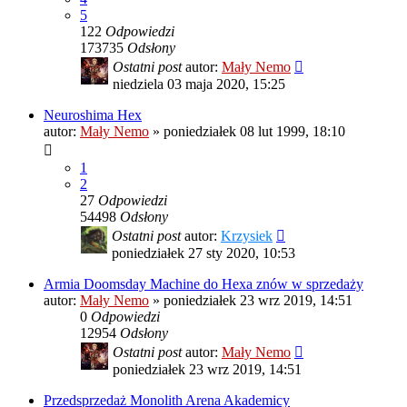
5
122
Odpowiedzi
173735
Odsłony
Ostatni post
autor:
Mały Nemo
niedziela 03 maja 2020, 15:25
Neuroshima Hex
autor:
Mały Nemo
»
poniedziałek 08 lut 1999, 18:10
1
2
27
Odpowiedzi
54498
Odsłony
Ostatni post
autor:
Krzysiek
poniedziałek 27 sty 2020, 10:53
Armia Doomsday Machine do Hexa znów w sprzedaży
autor:
Mały Nemo
»
poniedziałek 23 wrz 2019, 14:51
0
Odpowiedzi
12954
Odsłony
Ostatni post
autor:
Mały Nemo
poniedziałek 23 wrz 2019, 14:51
Przedsprzedaż Monolith Arena Akademicy