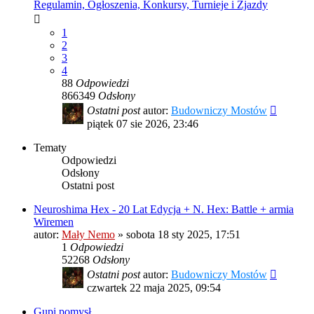
Regulamin, Ogłoszenia, Konkursy, Turnieje i Zjazdy
1
2
3
4
88
Odpowiedzi
866349
Odsłony
Ostatni post
autor:
Budowniczy Mostów
piątek 07 sie 2026, 23:46
Tematy
Odpowiedzi
Odsłony
Ostatni post
Neuroshima Hex - 20 Lat Edycja + N. Hex: Battle + armia
Wiremen
autor:
Mały Nemo
»
sobota 18 sty 2025, 17:51
1
Odpowiedzi
52268
Odsłony
Ostatni post
autor:
Budowniczy Mostów
czwartek 22 maja 2025, 09:54
Gupi pomysł