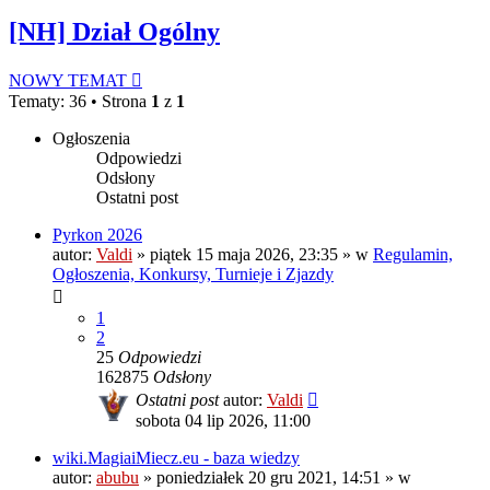
[NH] Dział Ogólny
NOWY TEMAT
Tematy: 36 • Strona
1
z
1
Ogłoszenia
Odpowiedzi
Odsłony
Ostatni post
Pyrkon 2026
autor:
Valdi
»
piątek 15 maja 2026, 23:35
» w
Regulamin,
Ogłoszenia, Konkursy, Turnieje i Zjazdy
1
2
25
Odpowiedzi
162875
Odsłony
Ostatni post
autor:
Valdi
sobota 04 lip 2026, 11:00
wiki.MagiaiMiecz.eu - baza wiedzy
autor:
abubu
»
poniedziałek 20 gru 2021, 14:51
» w