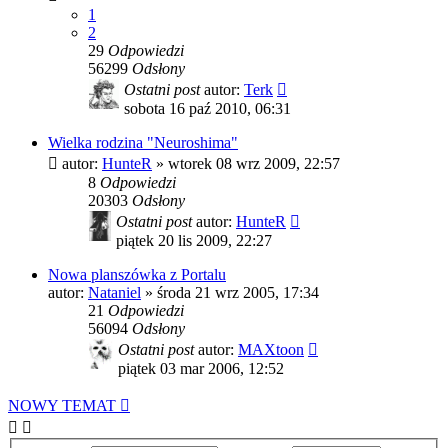
1
2
29
Odpowiedzi
56299
Odsłony
Ostatni post
autor:
Terk
sobota 16 paź 2010, 06:31
Wielka rodzina "Neuroshima"
autor:
HunteR
»
wtorek 08 wrz 2009, 22:57
8
Odpowiedzi
20303
Odsłony
Ostatni post
autor:
HunteR
piątek 20 lis 2009, 22:27
Nowa planszówka z Portalu
autor:
Nataniel
»
środa 21 wrz 2005, 17:34
21
Odpowiedzi
56094
Odsłony
Ostatni post
autor:
MAXtoon
piątek 03 mar 2006, 12:52
NOWY TEMAT