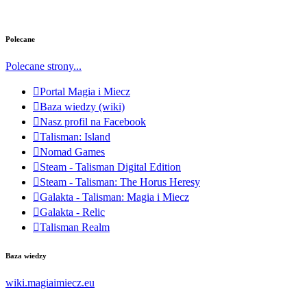
Polecane
Polecane strony...
Portal Magia i Miecz
Baza wiedzy (wiki)
Nasz profil na Facebook
Talisman: Island
Nomad Games
Steam - Talisman Digital Edition
Steam - Talisman: The Horus Heresy
Galakta - Talisman: Magia i Miecz
Galakta - Relic
Talisman Realm
Baza wiedzy
wiki.magiaimiecz.eu