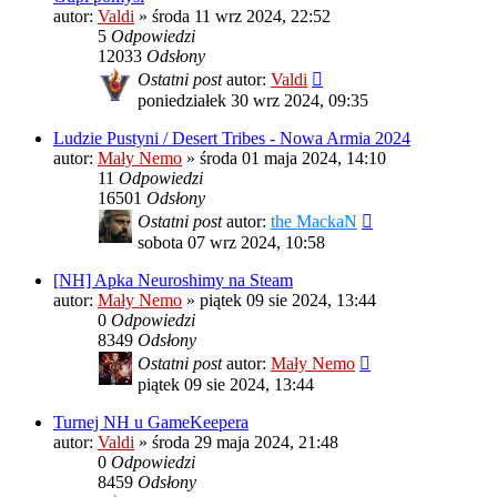
autor:
Valdi
»
środa 11 wrz 2024, 22:52
5
Odpowiedzi
12033
Odsłony
Ostatni post
autor:
Valdi
poniedziałek 30 wrz 2024, 09:35
Ludzie Pustyni / Desert Tribes - Nowa Armia 2024
autor:
Mały Nemo
»
środa 01 maja 2024, 14:10
11
Odpowiedzi
16501
Odsłony
Ostatni post
autor:
the MackaN
sobota 07 wrz 2024, 10:58
[NH] Apka Neuroshimy na Steam
autor:
Mały Nemo
»
piątek 09 sie 2024, 13:44
0
Odpowiedzi
8349
Odsłony
Ostatni post
autor:
Mały Nemo
piątek 09 sie 2024, 13:44
Turnej NH u GameKeepera
autor:
Valdi
»
środa 29 maja 2024, 21:48
0
Odpowiedzi
8459
Odsłony