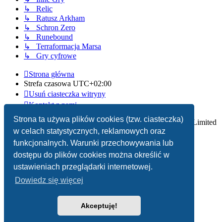
↳ Relic
↳ Ratusz Arkham
↳ Schron Zero
↳ Runebound
↳ Terraformacja Marsa
↳ Gry cyfrowe
Strona główna
Strefa czasowa
UTC+02:00
Usuń ciasteczka witryny
Kontakt z nami
Strona ta używa plików cookies (tzw. ciasteczka)
Technologię dostarcza
phpBB
® Forum Software © phpBB Limited
w celach statystycznych, reklamowych oraz
Polski pakiet językowy dostarcza
phpBB.pl
funkcjonalnych. Warunki przechowywania lub
dostępu do plików cookies można określić w
Zasady ochrony danych osobowych
|
Regulamin
ustawieniach przeglądarki internetowej.
Dowiedz się więcej
Akceptuję!