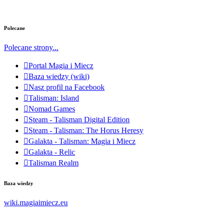
Polecane
Polecane strony...
Portal Magia i Miecz
Baza wiedzy (wiki)
Nasz profil na Facebook
Talisman: Island
Nomad Games
Steam - Talisman Digital Edition
Steam - Talisman: The Horus Heresy
Galakta - Talisman: Magia i Miecz
Galakta - Relic
Talisman Realm
Baza wiedzy
wiki.magiaimiecz.eu