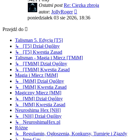
Ostatni post
Re: Cięzka zbroja
Wyświetl
autor:
JollyRoger
najnowszy
poniedziałek 03 sie 2026, 18:36
post
Przejdź do
Talisman 5. Edycja [T5]
↳ [T5] Dział Ogólny
↳ [T5] Kwestia Zasad
Talisman - Magia i Miecz [TMiM]
↳ [TMiM] Dział Ogólny
↳ [TMiM] Kwestia Zasad
Magia i Miecz [MiM]
↳ [MiM] Dział Ogólny
↳ [MiM] Kwestia Zasad
Magiczny Miecz [MM]
↳ [MM] Dział Ogólny
↳ [MM] Kwestia Zasad
Neuroshima Hex [NH]
↳ [NH] Dział Ogólny
↳ NeuroshimaHex.pl
Różne
↳ Regulamin, Ogłoszenia, Konkursy, Turnieje i Zjazdy
↳ Inne Gry