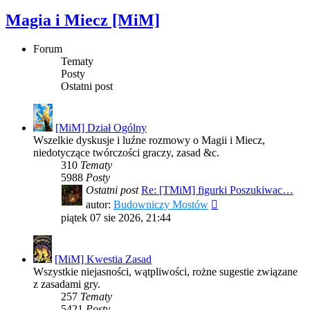
Magia i Miecz [MiM]
Forum
Tematy
Posty
Ostatni post
[MiM] Dział Ogólny
Wszelkie dyskusje i luźne rozmowy o Magii i Miecz,
niedotyczące twórczości graczy, zasad &c.
310
Tematy
5988
Posty
Ostatni post
Re: [TMiM] figurki Poszukiwac…
Wyświetl
autor:
Budowniczy Mostów
najnowszy
piątek 07 sie 2026, 21:44
post
[MiM] Kwestia Zasad
Wszystkie niejasności, wątpliwości, rożne sugestie związane
z zasadami gry.
257
Tematy
5421
Posty