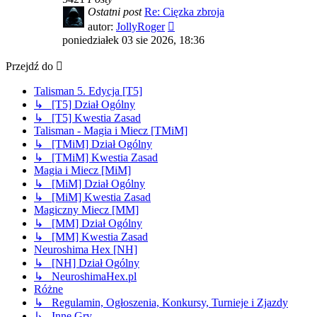
Ostatni post
Re: Cięzka zbroja
Wyświetl
autor:
JollyRoger
najnowszy
poniedziałek 03 sie 2026, 18:36
post
Przejdź do
Talisman 5. Edycja [T5]
↳ [T5] Dział Ogólny
↳ [T5] Kwestia Zasad
Talisman - Magia i Miecz [TMiM]
↳ [TMiM] Dział Ogólny
↳ [TMiM] Kwestia Zasad
Magia i Miecz [MiM]
↳ [MiM] Dział Ogólny
↳ [MiM] Kwestia Zasad
Magiczny Miecz [MM]
↳ [MM] Dział Ogólny
↳ [MM] Kwestia Zasad
Neuroshima Hex [NH]
↳ [NH] Dział Ogólny
↳ NeuroshimaHex.pl
Różne
↳ Regulamin, Ogłoszenia, Konkursy, Turnieje i Zjazdy
↳ Inne Gry