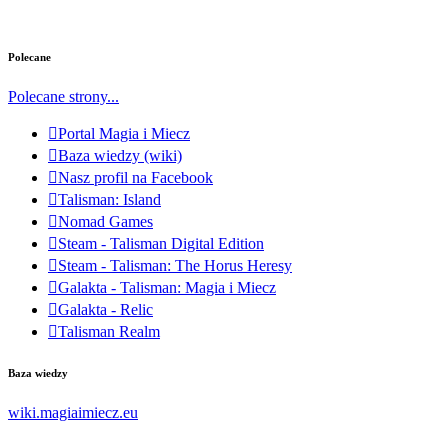
Polecane
Polecane strony...
Portal Magia i Miecz
Baza wiedzy (wiki)
Nasz profil na Facebook
Talisman: Island
Nomad Games
Steam - Talisman Digital Edition
Steam - Talisman: The Horus Heresy
Galakta - Talisman: Magia i Miecz
Galakta - Relic
Talisman Realm
Baza wiedzy
wiki.magiaimiecz.eu