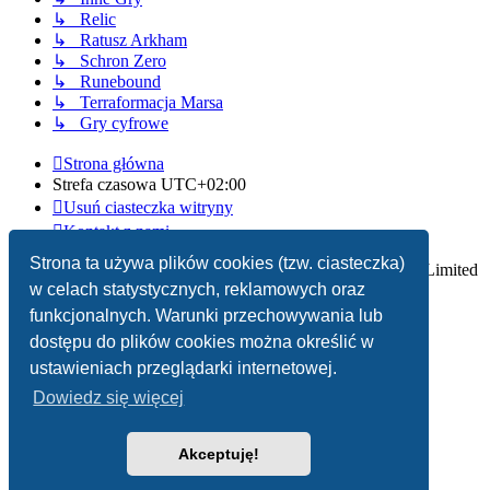
↳ Relic
↳ Ratusz Arkham
↳ Schron Zero
↳ Runebound
↳ Terraformacja Marsa
↳ Gry cyfrowe
Strona główna
Strefa czasowa
UTC+02:00
Usuń ciasteczka witryny
Kontakt z nami
Strona ta używa plików cookies (tzw. ciasteczka)
Technologię dostarcza
phpBB
® Forum Software © phpBB Limited
w celach statystycznych, reklamowych oraz
Polski pakiet językowy dostarcza
phpBB.pl
funkcjonalnych. Warunki przechowywania lub
dostępu do plików cookies można określić w
Zasady ochrony danych osobowych
|
Regulamin
ustawieniach przeglądarki internetowej.
Dowiedz się więcej
Akceptuję!