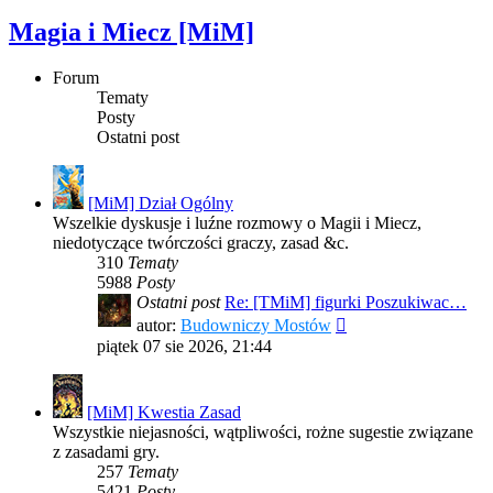
Magia i Miecz [MiM]
Forum
Tematy
Posty
Ostatni post
[MiM] Dział Ogólny
Wszelkie dyskusje i luźne rozmowy o Magii i Miecz,
niedotyczące twórczości graczy, zasad &c.
310
Tematy
5988
Posty
Ostatni post
Re: [TMiM] figurki Poszukiwac…
Wyświetl
autor:
Budowniczy Mostów
najnowszy
piątek 07 sie 2026, 21:44
post
[MiM] Kwestia Zasad
Wszystkie niejasności, wątpliwości, rożne sugestie związane
z zasadami gry.
257
Tematy
5421
Posty