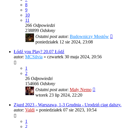
8
9
10
11
266
Odpowiedzi
238899
Odsłony
Ostatni post
autor:
Budowniczy Mostów
poniedziałek 12 sie 2024, 23:08
Łódź you Play? 20.07 Łódź
autor:
MCSilvia
»
czwartek 30 maja 2024, 20:56
1
2
26
Odpowiedzi
154666
Odsłony
Ostatni post
autor:
Mały Nemo
wtorek 23 lip 2024, 22:20
Zjazd 2023 - Warszawa, 1-3 Grudnia - Urodziń ciąg dalszy.
autor:
Valdi
»
poniedziałek 07 sie 2023, 10:54
1
2