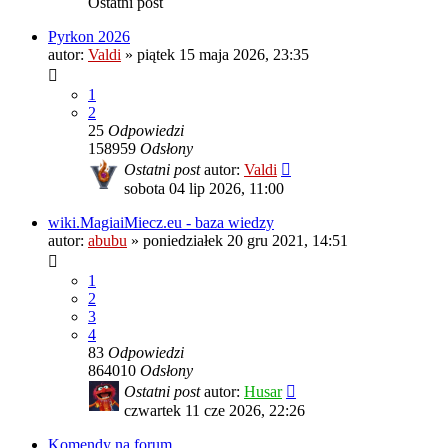
Ostatni post
Pyrkon 2026
autor:
Valdi
»
piątek 15 maja 2026, 23:35
1
2
25
Odpowiedzi
158959
Odsłony
Ostatni post
autor:
Valdi
sobota 04 lip 2026, 11:00
wiki.MagiaiMiecz.eu - baza wiedzy
autor:
abubu
»
poniedziałek 20 gru 2021, 14:51
1
2
3
4
83
Odpowiedzi
864010
Odsłony
Ostatni post
autor:
Husar
czwartek 11 cze 2026, 22:26
Komendy na forum