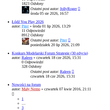
1823
Odsłony
Ostatni post
autor:
JollyRoger
środa 05 sie 2026, 16:57
Łódź You Play 2026
autor:
Piter
»
środa 01 lip 2026, 13:29
11
Odpowiedzi
8912
Odsłony
Ostatni post
autor:
Piter
poniedziałek 20 lip 2026, 21:09
Konkurs Modelarski Forum Strategie (30 edycja)
autor:
Raleen
»
czwartek 18 cze 2026, 15:31
0
Odpowiedzi
328
Odsłony
Ostatni post
autor:
Raleen
czwartek 18 cze 2026, 15:31
Nowości na forum
autor:
Mały Nemo
»
czwartek 07 kwie 2016, 21:11
1
…
3