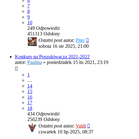
6
7
8
9
10
249
Odpowiedzi
451313
Odsłony
Ostatni post
autor:
Piter
sobota 16 sie 2025, 21:00
Konkurs na Poszukiwacza 2021-2022
autor:
Paulina
»
poniedziałek 15 lis 2021, 23:19
1
…
14
15
16
17
18
434
Odpowiedzi
250239
Odsłony
Ostatni post
autor:
Valdi
czwartek 10 lip 2025, 08:37