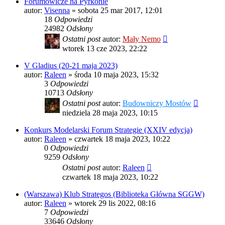
Forumowicze na Pyrkonie
autor:
Visenna
»
sobota 25 mar 2017, 12:01
18
Odpowiedzi
24982
Odsłony
Ostatni post
autor:
Mały Nemo
wtorek 13 cze 2023, 22:22
V Gladius (20-21 maja 2023)
autor:
Raleen
»
środa 10 maja 2023, 15:32
3
Odpowiedzi
10713
Odsłony
Ostatni post
autor:
Budowniczy Mostów
niedziela 28 maja 2023, 10:15
Konkurs Modelarski Forum Strategie (XXIV edycja)
autor:
Raleen
»
czwartek 18 maja 2023, 10:22
0
Odpowiedzi
9259
Odsłony
Ostatni post
autor:
Raleen
czwartek 18 maja 2023, 10:22
(Warszawa) Klub Strategos (Biblioteka Główna SGGW)
autor:
Raleen
»
wtorek 29 lis 2022, 08:16
7
Odpowiedzi
33646
Odsłony