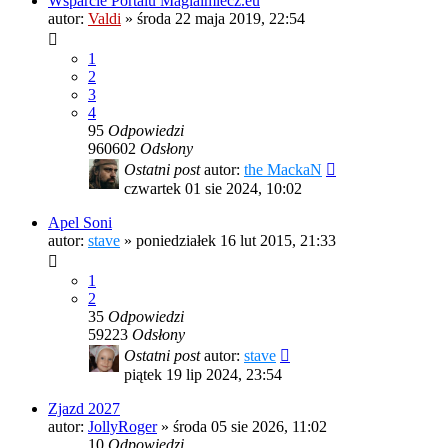
Wsparcie Portalu Magiaimiecz.eu
autor:
Valdi
»
środa 22 maja 2019, 22:54
1
2
3
4
95
Odpowiedzi
960602
Odsłony
Ostatni post
autor:
the MackaN
czwartek 01 sie 2024, 10:02
Apel Soni
autor:
stave
»
poniedziałek 16 lut 2015, 21:33
1
2
35
Odpowiedzi
59223
Odsłony
Ostatni post
autor:
stave
piątek 19 lip 2024, 23:54
Zjazd 2027
autor:
JollyRoger
»
środa 05 sie 2026, 11:02
10
Odpowiedzi