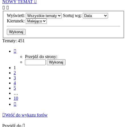
NOWY TEMAT
Wyświetl:
Sortuj wg:
Kierunek:
Tematy: 451
Strona
1
Przejdź do strony:
z
10
1
2
3
4
5
…
10
Następna
Wróć do wykazu forów
Przejdź do