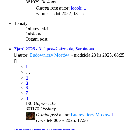
361929
Odsłony
Ostatni post
autor:
loooki
wtorek 15 lut 2022, 18:15
Tematy
Odpowiedzi
Odsłony
Ostatni post
Zjazd 2026 - 31 lipca–2 sierpnia, Sarbinowo
autor:
Budowniczy Mostów
»
niedziela 23 lis 2025, 08:25
1
…
4
5
6
7
8
199
Odpowiedzi
301170
Odsłony
Ostatni post
autor:
Budowniczy Mostów
czwartek 06 sie 2026, 17:56