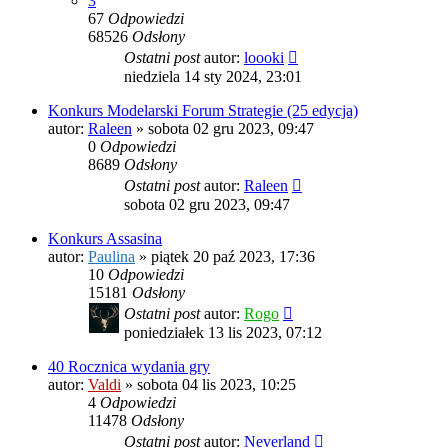
3
67
Odpowiedzi
68526
Odsłony
Ostatni post
autor:
loooki
niedziela 14 sty 2024, 23:01
Konkurs Modelarski Forum Strategie (25 edycja)
autor:
Raleen
»
sobota 02 gru 2023, 09:47
0
Odpowiedzi
8689
Odsłony
Ostatni post
autor:
Raleen
sobota 02 gru 2023, 09:47
Konkurs Assasina
autor:
Paulina
»
piątek 20 paź 2023, 17:36
10
Odpowiedzi
15181
Odsłony
Ostatni post
autor:
Rogo
poniedziałek 13 lis 2023, 07:12
40 Rocznica wydania gry
autor:
Valdi
»
sobota 04 lis 2023, 10:25
4
Odpowiedzi
11478
Odsłony
Ostatni post
autor:
Neverland