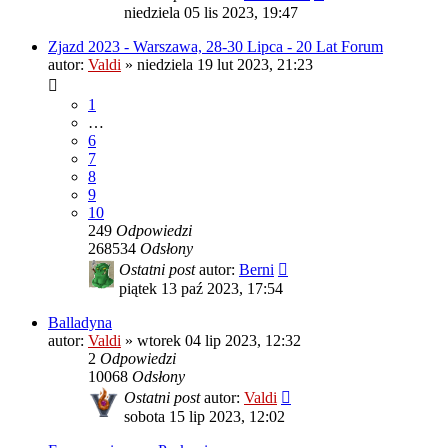
niedziela 05 lis 2023, 19:47
Zjazd 2023 - Warszawa, 28-30 Lipca - 20 Lat Forum
autor:
Valdi
»
niedziela 19 lut 2023, 21:23
1
…
6
7
8
9
10
249
Odpowiedzi
268534
Odsłony
Ostatni post
autor:
Berni
piątek 13 paź 2023, 17:54
Balladyna
autor:
Valdi
»
wtorek 04 lip 2023, 12:32
2
Odpowiedzi
10068
Odsłony
Ostatni post
autor:
Valdi
sobota 15 lip 2023, 12:02