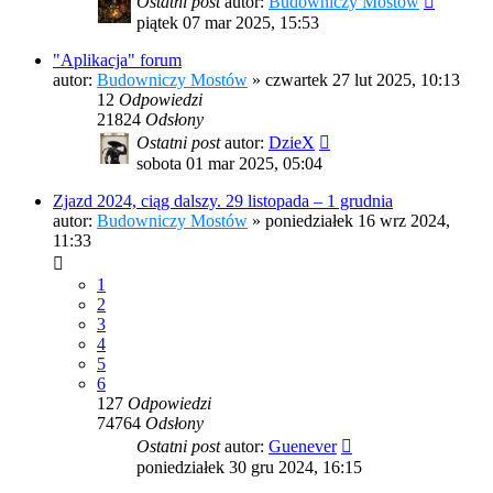
Ostatni post
autor:
Budowniczy Mostów
piątek 07 mar 2025, 15:53
"Aplikacja" forum
autor:
Budowniczy Mostów
»
czwartek 27 lut 2025, 10:13
12
Odpowiedzi
21824
Odsłony
Ostatni post
autor:
DzieX
sobota 01 mar 2025, 05:04
Zjazd 2024, ciąg dalszy. 29 listopada – 1 grudnia
autor:
Budowniczy Mostów
»
poniedziałek 16 wrz 2024,
11:33
1
2
3
4
5
6
127
Odpowiedzi
74764
Odsłony
Ostatni post
autor:
Guenever
poniedziałek 30 gru 2024, 16:15