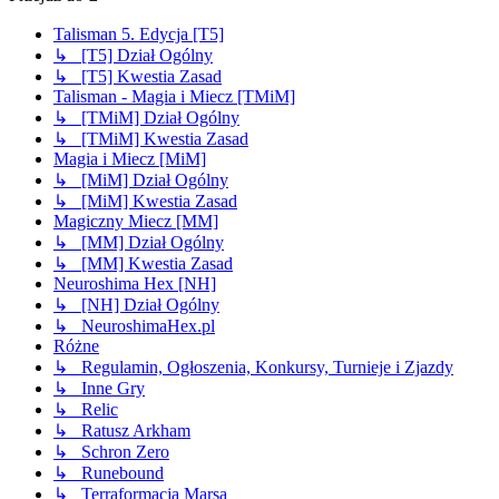
Talisman 5. Edycja [T5]
↳ [T5] Dział Ogólny
↳ [T5] Kwestia Zasad
Talisman - Magia i Miecz [TMiM]
↳ [TMiM] Dział Ogólny
↳ [TMiM] Kwestia Zasad
Magia i Miecz [MiM]
↳ [MiM] Dział Ogólny
↳ [MiM] Kwestia Zasad
Magiczny Miecz [MM]
↳ [MM] Dział Ogólny
↳ [MM] Kwestia Zasad
Neuroshima Hex [NH]
↳ [NH] Dział Ogólny
↳ NeuroshimaHex.pl
Różne
↳ Regulamin, Ogłoszenia, Konkursy, Turnieje i Zjazdy
↳ Inne Gry
↳ Relic
↳ Ratusz Arkham
↳ Schron Zero
↳ Runebound
↳ Terraformacja Marsa