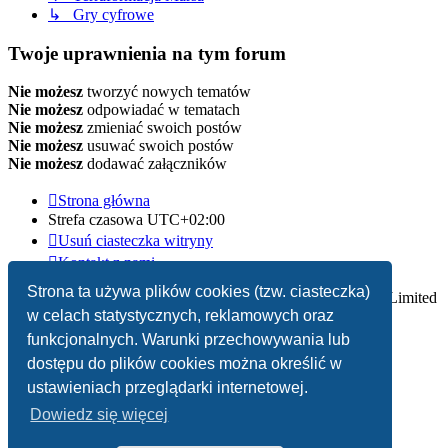
↳ Gry cyfrowe
Twoje uprawnienia na tym forum
Nie możesz
tworzyć nowych tematów
Nie możesz
odpowiadać w tematach
Nie możesz
zmieniać swoich postów
Nie możesz
usuwać swoich postów
Nie możesz
dodawać załączników
Strona główna
Strefa czasowa
UTC+02:00
Usuń ciasteczka witryny
Kontakt z nami
Strona ta używa plików cookies (tzw. ciasteczka)
Technologię dostarcza
phpBB
® Forum Software © phpBB Limited
w celach statystycznych, reklamowych oraz
Polski pakiet językowy dostarcza
phpBB.pl
funkcjonalnych. Warunki przechowywania lub
dostępu do plików cookies można określić w
Zasady ochrony danych osobowych
|
Regulamin
ustawieniach przeglądarki internetowej.
Dowiedz się więcej