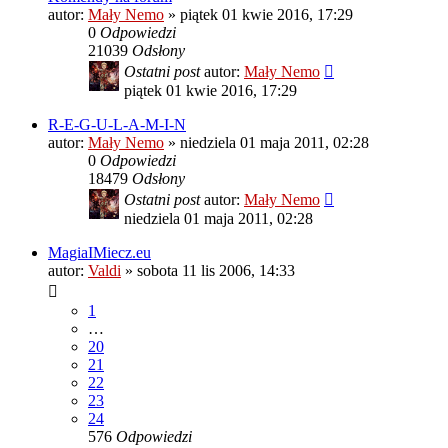
autor:
Mały Nemo
»
piątek 01 kwie 2016, 17:29
0
Odpowiedzi
21039
Odsłony
Ostatni post
autor:
Mały Nemo
piątek 01 kwie 2016, 17:29
R-E-G-U-L-A-M-I-N
autor:
Mały Nemo
»
niedziela 01 maja 2011, 02:28
0
Odpowiedzi
18479
Odsłony
Ostatni post
autor:
Mały Nemo
niedziela 01 maja 2011, 02:28
MagiaIMiecz.eu
autor:
Valdi
»
sobota 11 lis 2006, 14:33
1
…
20
21
22
23
24
576
Odpowiedzi