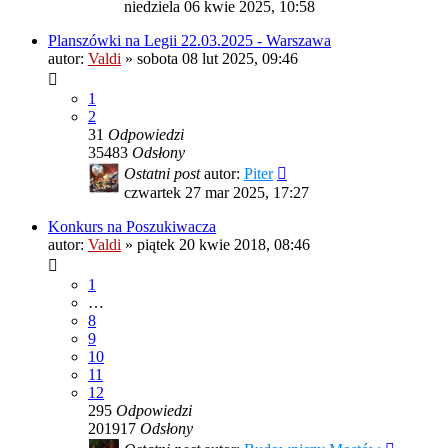
niedziela 06 kwie 2025, 10:58
Planszówki na Legii 22.03.2025 - Warszawa
autor:
Valdi
»
sobota 08 lut 2025, 09:46
1
2
31
Odpowiedzi
35483
Odsłony
Ostatni post
autor:
Piter
czwartek 27 mar 2025, 17:27
Konkurs na Poszukiwacza
autor:
Valdi
»
piątek 20 kwie 2018, 08:46
1
…
8
9
10
11
12
295
Odpowiedzi
201917
Odsłony