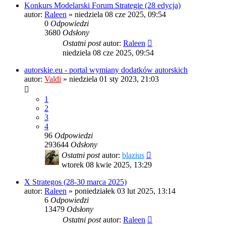
Konkurs Modelarski Forum Strategie (28 edycja)
autor:
Raleen
»
niedziela 08 cze 2025, 09:54
0
Odpowiedzi
3680
Odsłony
Ostatni post
autor:
Raleen
niedziela 08 cze 2025, 09:54
autorskie.eu - portal wymiany dodatków autorskich
autor:
Valdi
»
niedziela 01 sty 2023, 21:03
1
2
3
4
96
Odpowiedzi
293644
Odsłony
Ostatni post
autor:
blazius
wtorek 08 kwie 2025, 13:29
X Strategos (28-30 marca 2025)
autor:
Raleen
»
poniedziałek 03 lut 2025, 13:14
6
Odpowiedzi
13479
Odsłony
Ostatni post
autor:
Raleen