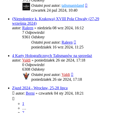
5725
Odsłony
Ostatni post
autor:
talismanisland
czwartek 24 paź 2024, 10:40
(Niepołomice k. Krakowa) XVIII Pola Chwały (27-29
września 2024)
autor:
Raleen
»
niedziela 08 wrz 2024, 16:12
7
Odpowiedzi
9361
Odsłony
Ostatni post
autor:
Raleen
poniedziałek 16 wrz 2024, 11:25
4 Karty Holograficznych Talismanów na sprzedaż
autor:
Valdi
»
poniedziałek 26 sie 2024, 17:18
0
Odpowiedzi
6308
Odsłony
Ostatni post
autor:
Valdi
poniedziałek 26 sie 2024, 17:18
Zjazd 2024 - Wrocław, 25-28 lipca
autor:
Berni
»
czwartek 04 sty 2024, 18:21
1
…
7