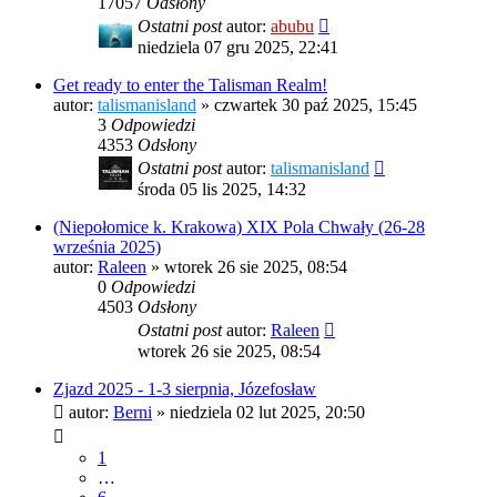
17057
Odsłony
Ostatni post
autor:
abubu
niedziela 07 gru 2025, 22:41
Get ready to enter the Talisman Realm!
autor:
talismanisland
»
czwartek 30 paź 2025, 15:45
3
Odpowiedzi
4353
Odsłony
Ostatni post
autor:
talismanisland
środa 05 lis 2025, 14:32
(Niepołomice k. Krakowa) XIX Pola Chwały (26-28
września 2025)
autor:
Raleen
»
wtorek 26 sie 2025, 08:54
0
Odpowiedzi
4503
Odsłony
Ostatni post
autor:
Raleen
wtorek 26 sie 2025, 08:54
Zjazd 2025 - 1-3 sierpnia, Józefosław
autor:
Berni
»
niedziela 02 lut 2025, 20:50
1
…