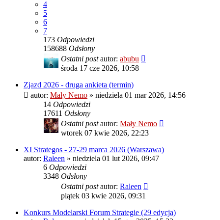
4
5
6
7
173
Odpowiedzi
158688
Odsłony
Ostatni post
autor:
abubu
środa 17 cze 2026, 10:58
Zjazd 2026 - druga ankieta (termin)
autor:
Mały Nemo
»
niedziela 01 mar 2026, 14:56
14
Odpowiedzi
17611
Odsłony
Ostatni post
autor:
Mały Nemo
wtorek 07 kwie 2026, 22:23
XI Strategos - 27-29 marca 2026 (Warszawa)
autor:
Raleen
»
niedziela 01 lut 2026, 09:47
6
Odpowiedzi
3348
Odsłony
Ostatni post
autor:
Raleen
piątek 03 kwie 2026, 09:31
Konkurs Modelarski Forum Strategie (29 edycja)