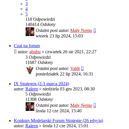
3
4
5
118
Odpowiedzi
140414
Odsłony
Ostatni post
autor:
Mały Nemo
wtorek 23 lip 2024, 15:03
Czat na forum
autor:
abubu
»
czwartek 26 sie 2021, 22:27
3
Odpowiedzi
11687
Odsłony
Ostatni post
autor:
Valdi
poniedziałek 22 lip 2024, 16:31
IX Strategos (2-3 marca 2024)
autor:
Raleen
»
niedziela 03 gru 2023, 08:30
5
Odpowiedzi
11308
Odsłony
Ostatni post
autor:
Mały Nemo
środa 12 cze 2024, 15:40
Konkurs Modelarski Forum Strategie (26 edycja)
autor:
Raleen
»
środa 12 cze 2024, 15:01