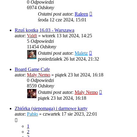
0
Odpowiedzi
6974
Odsłony
Ostatni post
autor:
Raleen
środa 12 cze 2024, 15:01
Rzuś kostką 16.03 - Warszawa
autor:
Valdi
»
wtorek 13 lut 2024, 14:25
5
Odpowiedzi
11454
Odsłony
Ostatni post
autor:
Maletz
poniedziałek 26 lut 2024, 21:32
Board Game Cafe
autor:
Mały Nemo
»
piątek 23 lut 2024, 16:18
0
Odpowiedzi
8559
Odsłony
Ostatni post
autor:
Mały Nemo
piątek 23 lut 2024, 16:18
Zbiórka (siepomaga) i darmowe karty
autor:
Pablo
»
czwartek 17 sie 2023, 22:01
1
2