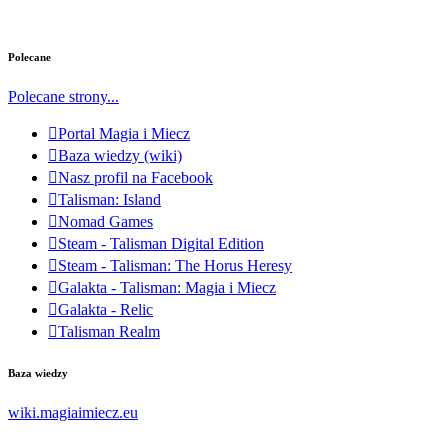
Polecane
Polecane strony...
Portal Magia i Miecz
Baza wiedzy (wiki)
Nasz profil na Facebook
Talisman: Island
Nomad Games
Steam - Talisman Digital Edition
Steam - Talisman: The Horus Heresy
Galakta - Talisman: Magia i Miecz
Galakta - Relic
Talisman Realm
Baza wiedzy
wiki.magiaimiecz.eu