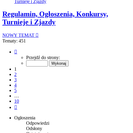
Turnieje i Zjazdy
Regulamin, Ogłoszenia, Konkursy,
Turnieje i Zjazdy
NOWY TEMAT
Tematy: 451
Strona
1
Przejdź do strony:
z
10
1
2
3
4
5
…
10
Następna
Ogłoszenia
Odpowiedzi
Odsłony