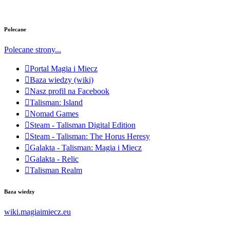
Polecane
Polecane strony...
Portal Magia i Miecz
Baza wiedzy (wiki)
Nasz profil na Facebook
Talisman: Island
Nomad Games
Steam - Talisman Digital Edition
Steam - Talisman: The Horus Heresy
Galakta - Talisman: Magia i Miecz
Galakta - Relic
Talisman Realm
Baza wiedzy
wiki.magiaimiecz.eu