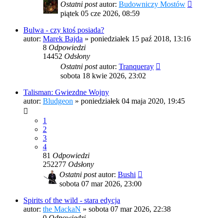
Ostatni post
autor:
Budowniczy Mostów
piątek 05 cze 2026, 08:59
Bulwa - czy ktoś posiada?
autor:
Marek Bajda
»
poniedziałek 15 paź 2018, 13:16
8
Odpowiedzi
14452
Odsłony
Ostatni post
autor:
Tranqueray
sobota 18 kwie 2026, 23:02
Talisman: Gwiezdne Wojny
autor:
Bludgeon
»
poniedziałek 04 maja 2020, 19:45
1
2
3
4
81
Odpowiedzi
252277
Odsłony
Ostatni post
autor:
Bushi
sobota 07 mar 2026, 23:00
Spirits of the wild - stara edycja
autor:
the MackaN
»
sobota 07 mar 2026, 22:38
0
Odpowiedzi