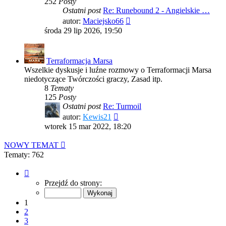
252
Posty
Ostatni post
Re: Runebound 2 - Angielskie …
Wyświetl
autor:
Maciejsko66
najnowszy
środa 29 lip 2026, 19:50
post
Terraformacja Marsa
Wszelkie dyskusje i luźne rozmowy o Terraformacji Marsa
niedotyczące Twórczości graczy, Zasad itp.
8
Tematy
125
Posty
Ostatni post
Re: Turmoil
Wyświetl
autor:
Kewis21
najnowszy
wtorek 15 mar 2022, 18:20
post
NOWY TEMAT
Tematy: 762
Strona
1
Przejdź do strony:
z
16
1
2
3