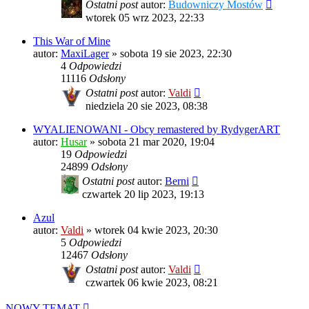
Ostatni post
autor:
Budowniczy Mostów
wtorek 05 wrz 2023, 22:33
This War of Mine
autor:
MaxiLager
»
sobota 19 sie 2023, 22:30
4
Odpowiedzi
11116
Odsłony
Ostatni post
autor:
Valdi
niedziela 20 sie 2023, 08:38
WYALIENOWANI - Obcy remastered by RydygerART
autor:
Husar
»
sobota 21 mar 2020, 19:04
19
Odpowiedzi
24899
Odsłony
Ostatni post
autor:
Berni
czwartek 20 lip 2023, 19:13
Azul
autor:
Valdi
»
wtorek 04 kwie 2023, 20:30
5
Odpowiedzi
12467
Odsłony
Ostatni post
autor:
Valdi
czwartek 06 kwie 2023, 08:21
NOWY TEMAT