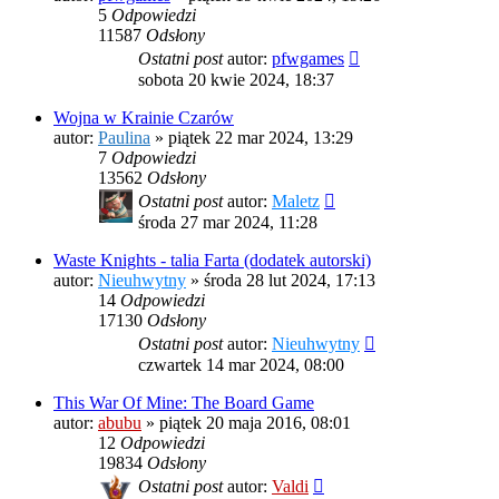
5
Odpowiedzi
11587
Odsłony
Ostatni post
autor:
pfwgames
sobota 20 kwie 2024, 18:37
Wojna w Krainie Czarów
autor:
Paulina
»
piątek 22 mar 2024, 13:29
7
Odpowiedzi
13562
Odsłony
Ostatni post
autor:
Maletz
środa 27 mar 2024, 11:28
Waste Knights - talia Farta (dodatek autorski)
autor:
Nieuhwytny
»
środa 28 lut 2024, 17:13
14
Odpowiedzi
17130
Odsłony
Ostatni post
autor:
Nieuhwytny
czwartek 14 mar 2024, 08:00
This War Of Mine: The Board Game
autor:
abubu
»
piątek 20 maja 2016, 08:01
12
Odpowiedzi
19834
Odsłony
Ostatni post
autor:
Valdi