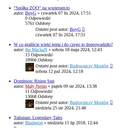
"Spółka ZOO" na wspieram.to
autor:
BoyG
»
czwartek 07 lis 2024, 17:51
0
Odpowiedzi
5761
Odsłony
Ostatni post
autor:
BoyG
czwartek 07 lis 2024, 17:51
W co graliście wieki temu i do czego to doprowadziło?
autor:
the MackaN
»
sobota 18 maja 2024, 12:43
15
Odpowiedzi
18966
Odsłony
Ostatni post
autor:
Budowniczy Mostów
sobota 12 paź 2024, 12:18
Dominion: Rising Sun
autor:
Mały Nemo
»
piątek 09 sie 2024, 13:38
11
Odpowiedzi
13068
Odsłony
Ostatni post
autor:
Budowniczy Mostów
niedziela 25 sie 2024, 21:48
Talisman: Legendary Tales
autor:
Bludgeon
»
niedziela 15 lip 2018, 12:44