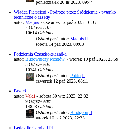
poniedziałek 20 lis 2023, 09:44
Władca Pierścieni - Podróże przez Śródziemie - pytanko
techniczne o zasady
autor:
Maquis
»
czwartek 12 paź 2023, 16:05
2
Odpowiedzi
10614
Odsłony
Ostatni post
autor:
Maquis
sobota 14 paź 2023, 00:03
Podziemia Czaszkoksiężnika
autor:
Budowniczy Mostów
»
wtorek 10 paź 2023, 23:59
3
Odpowiedzi
10541
Odsłony
Ostatni post
autor:
Pablo
czwartek 12 paź 2023, 08:11
Brzdęk
autor:
Valdi
»
sobota 30 wrz 2023, 22:32
9
Odpowiedzi
14853
Odsłony
Ostatni post
autor:
Bludgeon
wtorek 10 paź 2023, 22:23
Bedeville Carnival PL