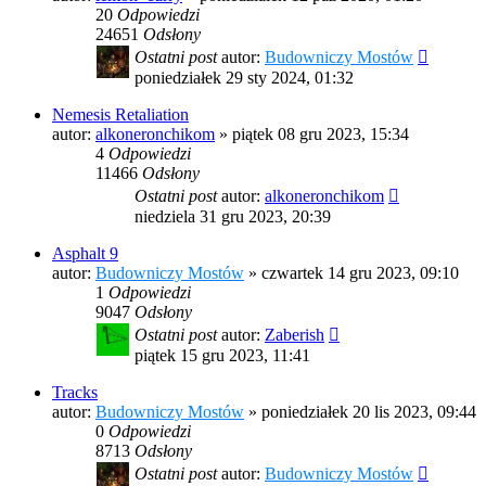
20
Odpowiedzi
24651
Odsłony
Ostatni post
autor:
Budowniczy Mostów
poniedziałek 29 sty 2024, 01:32
Nemesis Retaliation
autor:
alkoneronchikom
»
piątek 08 gru 2023, 15:34
4
Odpowiedzi
11466
Odsłony
Ostatni post
autor:
alkoneronchikom
niedziela 31 gru 2023, 20:39
Asphalt 9
autor:
Budowniczy Mostów
»
czwartek 14 gru 2023, 09:10
1
Odpowiedzi
9047
Odsłony
Ostatni post
autor:
Zaberish
piątek 15 gru 2023, 11:41
Tracks
autor:
Budowniczy Mostów
»
poniedziałek 20 lis 2023, 09:44
0
Odpowiedzi
8713
Odsłony
Ostatni post
autor:
Budowniczy Mostów