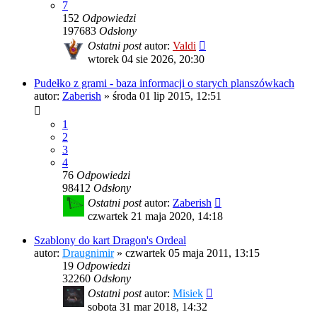
7
152
Odpowiedzi
197683
Odsłony
Ostatni post
autor:
Valdi
wtorek 04 sie 2026, 20:30
Pudełko z grami - baza informacji o starych planszówkach
autor:
Zaberish
»
środa 01 lip 2015, 12:51
1
2
3
4
76
Odpowiedzi
98412
Odsłony
Ostatni post
autor:
Zaberish
czwartek 21 maja 2020, 14:18
Szablony do kart Dragon's Ordeal
autor:
Draugnimir
»
czwartek 05 maja 2011, 13:15
19
Odpowiedzi
32260
Odsłony
Ostatni post
autor:
Misiek
sobota 31 mar 2018, 14:32