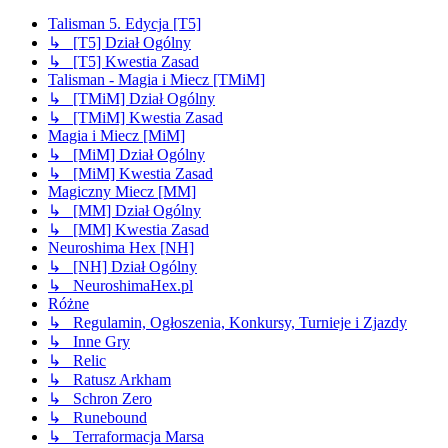
Talisman 5. Edycja [T5]
↳ [T5] Dział Ogólny
↳ [T5] Kwestia Zasad
Talisman - Magia i Miecz [TMiM]
↳ [TMiM] Dział Ogólny
↳ [TMiM] Kwestia Zasad
Magia i Miecz [MiM]
↳ [MiM] Dział Ogólny
↳ [MiM] Kwestia Zasad
Magiczny Miecz [MM]
↳ [MM] Dział Ogólny
↳ [MM] Kwestia Zasad
Neuroshima Hex [NH]
↳ [NH] Dział Ogólny
↳ NeuroshimaHex.pl
Różne
↳ Regulamin, Ogłoszenia, Konkursy, Turnieje i Zjazdy
↳ Inne Gry
↳ Relic
↳ Ratusz Arkham
↳ Schron Zero
↳ Runebound
↳ Terraformacja Marsa