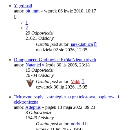
Yggdrasil
autor:
pit_mm
»
wtorek 06 kwie 2010, 10:17
1
2
29
Odpowiedzi
21621
Odsłony
Ostatni post
autor:
jarek.tablica
niedziela 02 sie 2026, 12:35
Dungeoneer: Grobowiec Króla Nieumarłych
autor:
Nataniel
»
środa 30 lis 2005, 23:18
15
Odpowiedzi
26704
Odsłony
Ostatni post
autor:
Valdi
czwartek 30 lip 2026, 15:05
"Mroczne rządy" - strategiczna gra tekstowa, papierowa i
elektroniczna
autor:
Adeptus
»
piątek 13 maja 2022, 09:23
8
Odpowiedzi
15429
Odsłony
Ostatni post
autor:
norbud
wtorek 21 lip 2026, 19:43