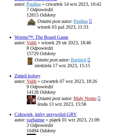
autor:
Paulina
»
czwartek 14 wrz 2023, 10:42
7
Odpowiedzi
12815
Odsłony
Ostatni post
autor:
Paulina
wtorek 03 paź 2023, 11:33
Worms™: The Board Game
autor:
Valdi
»
wtorek 29 sie 2023, 18:46
8
Odpowiedzi
15729
Odsłony
Ostatni post
autor:
Bartigol
niedziela 17 wrz 2023, 15:15
Zmień kolory
autor:
Valdi
»
czwartek 07 wrz 2023, 18:26
9
Odpowiedzi
14128
Odsłony
Ostatni post
autor:
Mały Nemo
środa 13 wrz 2023, 15:58
Człowiek, który przywiózł GRY
autor:
varbamse
»
piątek 01 wrz 2023, 21:09
3
Odpowiedzi
10494
Odsłony