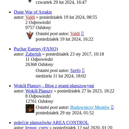
czwartek 29 lut 2024, 16:47
Dune War of Arrakis
autor:
Valdi
»
poniedziałek 19 lut 2024, 08:55
2
Odpowiedzi
9757
Odsłony
Ostatni post
autor:
Valdi
poniedziałek 19 lut 2024, 16:22
Puchar Europy (FANO)
autor:
Zaberish
»
poniedziałek 23 sty 2017, 10:18
11
Odpowiedzi
26368
Odsłony
Ostatni post
autor:
Szefo
niedziela 11 lut 2024, 18:02
Wokół Planszy - Blog z grami planszowymi
autor:
Wokół Planszy
»
poniedziałek 27 lis 2023, 18:22
8
Odpowiedzi
12761
Odsłony
Ostatni post
autor:
Budowniczy Mostów
poniedziałek 29 sty 2024, 01:52
polećcie planszówkę AREA CONTROL
autor:
lemon_curry
»
poniedziałek 12 paź 2020, 01:20