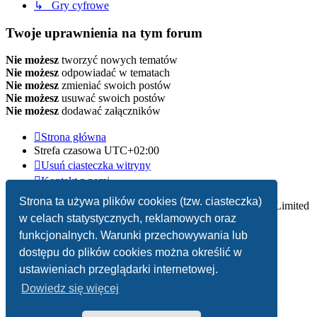
↳ Gry cyfrowe
Twoje uprawnienia na tym forum
Nie możesz
tworzyć nowych tematów
Nie możesz
odpowiadać w tematach
Nie możesz
zmieniać swoich postów
Nie możesz
usuwać swoich postów
Nie możesz
dodawać załączników
Strona główna
Strefa czasowa
UTC+02:00
Usuń ciasteczka witryny
Kontakt z nami
Strona ta używa plików cookies (tzw. ciasteczka)
Technologię dostarcza
phpBB
® Forum Software © phpBB Limited
w celach statystycznych, reklamowych oraz
Polski pakiet językowy dostarcza
phpBB.pl
funkcjonalnych. Warunki przechowywania lub
dostępu do plików cookies można określić w
Zasady ochrony danych osobowych
|
Regulamin
ustawieniach przeglądarki internetowej.
Dowiedz się więcej