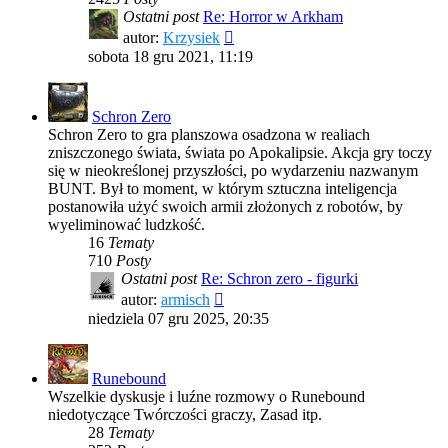
Ostatni post
Re: Horror w Arkham
Wyświetl
autor:
Krzysiek
najnowszy
sobota 18 gru 2021, 11:19
post
Schron Zero
Schron Zero to gra planszowa osadzona w realiach
zniszczonego świata, świata po Apokalipsie. Akcja gry toczy
się w nieokreślonej przyszłości, po wydarzeniu nazwanym
BUNT. Był to moment, w którym sztuczna inteligencja
postanowiła użyć swoich armii złożonych z robotów, by
wyeliminować ludzkość.
16
Tematy
710
Posty
Ostatni post
Re: Schron zero - figurki
Wyświetl
autor:
armisch
najnowszy
niedziela 07 gru 2025, 20:35
post
Runebound
Wszelkie dyskusje i luźne rozmowy o Runebound
niedotyczące Twórczości graczy, Zasad itp.
28
Tematy