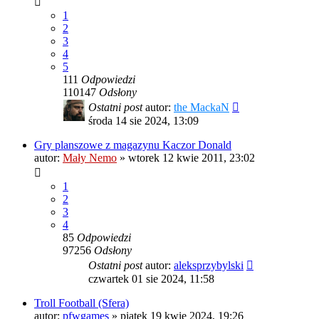
1
2
3
4
5
111
Odpowiedzi
110147
Odsłony
Ostatni post
autor:
the MackaN
środa 14 sie 2024, 13:09
Gry planszowe z magazynu Kaczor Donald
autor:
Mały Nemo
»
wtorek 12 kwie 2011, 23:02
1
2
3
4
85
Odpowiedzi
97256
Odsłony
Ostatni post
autor:
aleksprzybylski
czwartek 01 sie 2024, 11:58
Troll Football (Sfera)
autor:
pfwgames
»
piątek 19 kwie 2024, 19:26