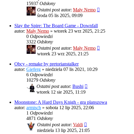
15937
Odsłony
Ostatni post
autor:
Mały Nemo
środa 05 lis 2025, 09:09
Slay the Spire: The Board Game - Downfall
autor:
Mały Nemo
»
wtorek 23 wrz 2025, 21:25
0
Odpowiedzi
3322
Odsłony
Ostatni post
autor:
Mały Nemo
wtorek 23 wrz 2025, 21:25
Obcy - remake by pretorianstalker
autor:
Gieferg
»
niedziela 07 lis 2021, 10:29
6
Odpowiedzi
10279
Odsłony
Ostatni post
autor:
Bushi
wtorek 12 sie 2025, 11:19
Moonstone: A Hard Days Knigh - gra planszowa
autor:
armisch
»
sobota 12 lip 2025, 22:06
1
Odpowiedzi
4871
Odsłony
Ostatni post
autor:
Valdi
niedziela 13 lip 2025, 21:05