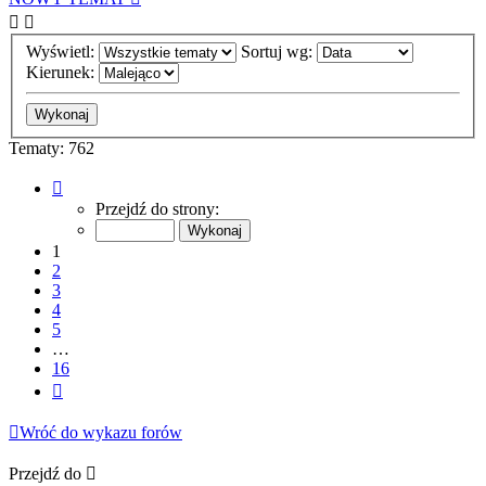
Wyświetl:
Sortuj wg:
Kierunek:
Tematy: 762
Strona
1
Przejdź do strony:
z
16
1
2
3
4
5
…
16
Następna
Wróć do wykazu forów
Przejdź do