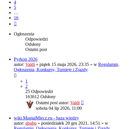
4
5
…
16
Następna
Ogłoszenia
Odpowiedzi
Odsłony
Ostatni post
Pyrkon 2026
autor:
Valdi
»
piątek 15 maja 2026, 23:35
» w
Regulamin,
Ogłoszenia, Konkursy, Turnieje i Zjazdy
1
2
25
Odpowiedzi
163612
Odsłony
Ostatni post
autor:
Valdi
sobota 04 lip 2026, 11:00
wiki.MagiaiMiecz.eu - baza wiedzy
autor:
abubu
»
poniedziałek 20 gru 2021, 14:51
» w
Regulamin, Ogłoszenia, Konkursy, Turnieje i Zjazdy