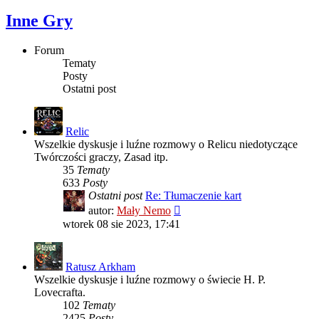
Inne Gry
Forum
Tematy
Posty
Ostatni post
Relic
Wszelkie dyskusje i luźne rozmowy o Relicu niedotyczące
Twórczości graczy, Zasad itp.
35
Tematy
633
Posty
Ostatni post
Re: Tłumaczenie kart
Wyświetl
autor:
Mały Nemo
najnowszy
wtorek 08 sie 2023, 17:41
post
Ratusz Arkham
Wszelkie dyskusje i luźne rozmowy o świecie H. P.
Lovecrafta.
102
Tematy
2425
Posty