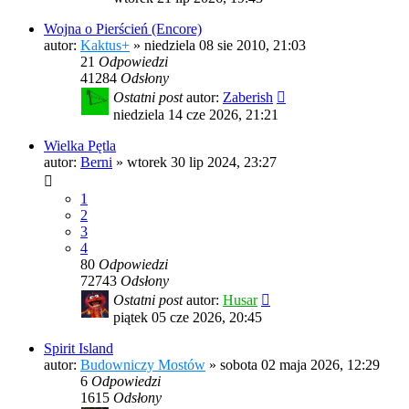
Wojna o Pierścień (Encore)
autor:
Kaktus+
»
niedziela 08 sie 2010, 21:03
21
Odpowiedzi
41284
Odsłony
Ostatni post
autor:
Zaberish
niedziela 14 cze 2026, 21:21
Wielka Pętla
autor:
Berni
»
wtorek 30 lip 2024, 23:27
1
2
3
4
80
Odpowiedzi
72743
Odsłony
Ostatni post
autor:
Husar
piątek 05 cze 2026, 20:45
Spirit Island
autor:
Budowniczy Mostów
»
sobota 02 maja 2026, 12:29
6
Odpowiedzi
1615
Odsłony