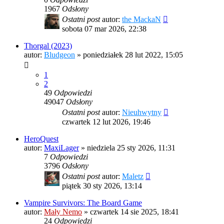
1967
Odsłony
Ostatni post
autor:
the MackaN
sobota 07 mar 2026, 22:38
Thorgal (2023)
autor:
Bludgeon
»
poniedziałek 28 lut 2022, 15:05
1
2
49
Odpowiedzi
49047
Odsłony
Ostatni post
autor:
Nieuhwytny
czwartek 12 lut 2026, 19:46
HeroQuest
autor:
MaxiLager
»
niedziela 25 sty 2026, 11:31
7
Odpowiedzi
3796
Odsłony
Ostatni post
autor:
Maletz
piątek 30 sty 2026, 13:14
Vampire Survivors: The Board Game
autor:
Mały Nemo
»
czwartek 14 sie 2025, 18:41
24
Odpowiedzi