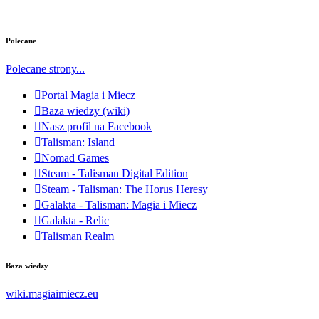
Polecane
Polecane strony...
Portal Magia i Miecz
Baza wiedzy (wiki)
Nasz profil na Facebook
Talisman: Island
Nomad Games
Steam - Talisman Digital Edition
Steam - Talisman: The Horus Heresy
Galakta - Talisman: Magia i Miecz
Galakta - Relic
Talisman Realm
Baza wiedzy
wiki.magiaimiecz.eu