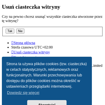
Usuń ciasteczka witryny
Czy na pewno chcesz usunąć wszystkie ciasteczka utworzone przez
tę witrynę?
Strona główna
Strefa czasowa
UTC+02:00
Usuń ciasteczka witryny
Kontakt z nami
Strona ta używa plików cookies (tzw. ciasteczka)
Technologię dostarcza
phpBB
® Forum Software © phpBB Limited
w celach statystycznych, reklamowych oraz
Polski pakiet językowy dostarcza
phpBB.pl
funkcjonalnych. Warunki przechowywania lub
dostępu do plików cookies można określić w
Zasady ochrony danych osobowych
|
Regulamin
ustawieniach przeglądarki internetowej.
Dowiedz się więcej
Akceptuję!