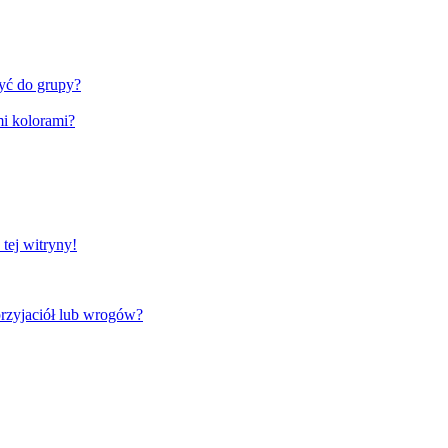
zyć do grupy?
i kolorami?
tej witryny!
rzyjaciół lub wrogów?