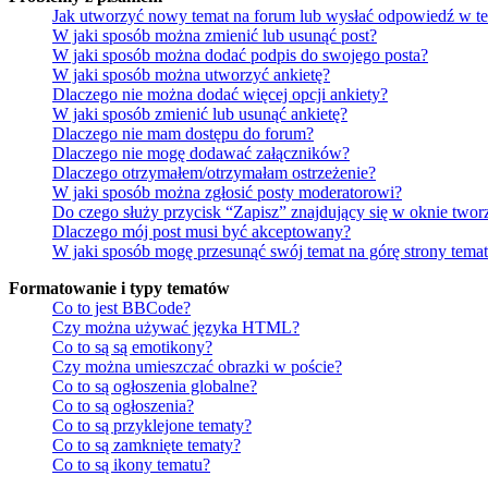
Jak utworzyć nowy temat na forum lub wysłać odpowiedź w t
W jaki sposób można zmienić lub usunąć post?
W jaki sposób można dodać podpis do swojego posta?
W jaki sposób można utworzyć ankietę?
Dlaczego nie można dodać więcej opcji ankiety?
W jaki sposób zmienić lub usunąć ankietę?
Dlaczego nie mam dostępu do forum?
Dlaczego nie mogę dodawać załączników?
Dlaczego otrzymałem/otrzymałam ostrzeżenie?
W jaki sposób można zgłosić posty moderatorowi?
Do czego służy przycisk “Zapisz” znajdujący się w oknie twor
Dlaczego mój post musi być akceptowany?
W jaki sposób mogę przesunąć swój temat na górę strony tema
Formatowanie i typy tematów
Co to jest BBCode?
Czy można używać języka HTML?
Co to są są emotikony?
Czy można umieszczać obrazki w poście?
Co to są ogłoszenia globalne?
Co to są ogłoszenia?
Co to są przyklejone tematy?
Co to są zamknięte tematy?
Co to są ikony tematu?