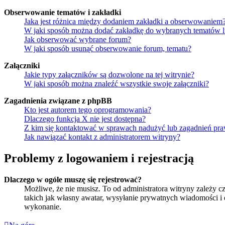
Obserwowanie tematów i zakładki
Jaka jest różnica między dodaniem zakładki a obserwowaniem
W jaki sposób można dodać zakładkę do wybranych tematów 
Jak obserwować wybrane forum?
W jaki sposób usunąć obserwowanie forum, tematu?
Załączniki
Jakie typy załączników są dozwolone na tej witrynie?
W jaki sposób można znaleźć wszystkie swoje załączniki?
Zagadnienia związane z phpBB
Kto jest autorem tego oprogramowania?
Dlaczego funkcja X nie jest dostępna?
Z kim się kontaktować w sprawach nadużyć lub zagadnień pra
Jak nawiązać kontakt z administratorem witryny?
Problemy z logowaniem i rejestracją
Dlaczego w ogóle muszę się rejestrować?
Możliwe, że nie musisz. To od administratora witryny zależy cz
takich jak własny awatar, wysyłanie prywatnych wiadomości i e
wykonanie.