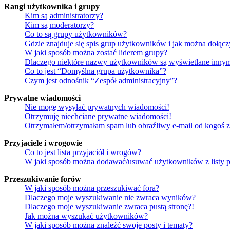
Rangi użytkownika i grupy
Kim są administratorzy?
Kim są moderatorzy?
Co to są grupy użytkowników?
Gdzie znajduje się spis grup użytkowników i jak można dołąc
W jaki sposób można zostać liderem grupy?
Dlaczego niektóre nazwy użytkowników są wyświetlane innym
Co to jest “Domyślna grupa użytkownika”?
Czym jest odnośnik “Zespół administracyjny”?
Prywatne wiadomości
Nie mogę wysyłać prywatnych wiadomości!
Otrzymuję niechciane prywatne wiadomości!
Otrzymałem/otrzymałam spam lub obraźliwy e-mail od kogoś z 
Przyjaciele i wrogowie
Co to jest lista przyjaciół i wrogów?
W jaki sposób można dodawać/usuwać użytkowników z listy p
Przeszukiwanie forów
W jaki sposób można przeszukiwać fora?
Dlaczego moje wyszukiwanie nie zwraca wyników?
Dlaczego moje wyszukiwanie zwraca pustą stronę?!
Jak można wyszukać użytkowników?
W jaki sposób można znaleźć swoje posty i tematy?