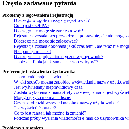
Często zadawane pytania
Problemy z logowaniem i rejestracją
Dlaczego w ogóle muszę się rejestrować?
Co to jest COPPA?
Dlaczego nie mogę się zarejestrować?
Rejestracja została przeprowadzona poprawnie, ale nie mogę s
Dlaczego nie mogę się zalogować?
Rejestracja została dokonana jakiś czas temu, ale teraz nie mo
Nie pamiętam hasła!
Dlaczego następuje automatyczne wylogowanie?
Jak działa funkcja “Usuń ciasteczka witryny”?
Preferencje i ustawienia użytkownika
Jak zmienić moje ustawienia?
W jaki sposób można zapobiec wyświetlaniu nazwy użytkowni
Jest wyświetlany nieprawidłowy czas!
Została wykonana zmiana strefy czasowej, a nadal jest wyświe
Mojego języka nie ma na liście!
Czym są obrazki wyświetlane obok nazwy użytkownika?
Jak wyświetlić awatar?
Co to jest ranga i jak można ją zmienić?
Podczas próby wysłania wiadomości e-mail do użytkownika wi
Problemy z pisaniem