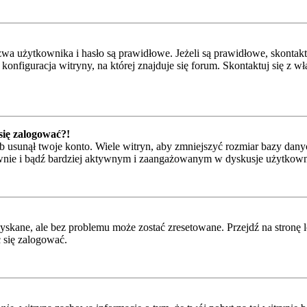
 użytkownika i hasło są prawidłowe. Jeżeli są prawidłowe, skontaktuj 
onfiguracja witryny, na której znajduje się forum. Skontaktuj się z 
 się zalogować?!
 usunął twoje konto. Wiele witryn, aby zmniejszyć rozmiar bazy danyc
ponownie i bądź bardziej aktywnym i zaangażowanym w dyskusje użytkow
kane, ale bez problemu może zostać zresetowane. Przejdź na stronę l
 się zalogować.