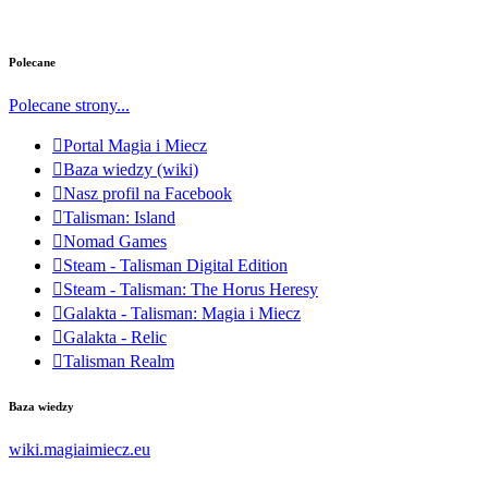
Polecane
Polecane strony...
Portal Magia i Miecz
Baza wiedzy (wiki)
Nasz profil na Facebook
Talisman: Island
Nomad Games
Steam - Talisman Digital Edition
Steam - Talisman: The Horus Heresy
Galakta - Talisman: Magia i Miecz
Galakta - Relic
Talisman Realm
Baza wiedzy
wiki.magiaimiecz.eu