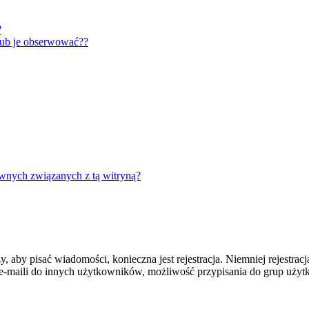
?
lub je obserwować??
wnych związanych z tą witryną?
y, aby pisać wiadomości, konieczna jest rejestracja. Niemniej rejestra
-maili do innych użytkowników, możliwość przypisania do grup użytkow