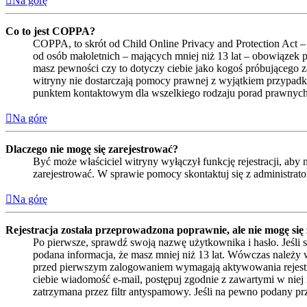
Na górę
Co to jest COPPA?
COPPA, to skrót od Child Online Privacy and Protection Act –
od osób małoletnich – mających mniej niż 13 lat – obowiązek 
masz pewności czy to dotyczy ciebie jako kogoś próbującego zar
witryny nie dostarczają pomocy prawnej z wyjątkiem przypadk
punktem kontaktowym dla wszelkiego rodzaju porad prawnych
Na górę
Dlaczego nie mogę się zarejestrować?
Być może właściciel witryny wyłączył funkcję rejestracji, aby
zarejestrować. W sprawie pomocy skontaktuj się z administrat
Na górę
Rejestracja została przeprowadzona poprawnie, ale nie mogę się
Po pierwsze, sprawdź swoją nazwę użytkownika i hasło. Jeśli 
podana informacja, że masz mniej niż 13 lat. Wówczas należy w
przed pierwszym zalogowaniem wymagają aktywowania rejestracji 
ciebie wiadomość e-mail, postępuj zgodnie z zawartymi w niej 
zatrzymana przez filtr antyspamowy. Jeśli na pewno podany prze