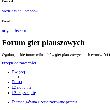
Facebook
Śledź nas na Facebook
Portal
magiaimiecz.eu
Forum gier planszowych
Ogólnopolskie forum miłośników gier planszowych i ich twórczości 
Przejdź do zawartości
Więcej…
FAQ
Zaloguj się
Zarejestruj się
Strona główna
Często zadawane pytania