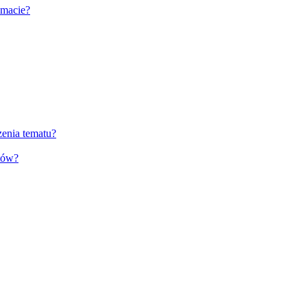
emacie?
zenia tematu?
tów?