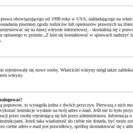
 prawa obowiązującego od 1998 roku w USA, nakładającego na właścicie
posiadania pisemnej zgody rodziców lub opiekunów prawnych na zbieran
ejestrować się na danej witrynie internetowej – skontaktuj się z praw
u opisanego w pytaniu „Z kim się kontaktować w sprawach nadużyć lub
.
 nie rejestrowały się nowe osoby. Właściciel witryny mógł także zablo
orem witryny.
 zalogować!
są poprawne, to wystąpiła jedna z dwóch przyczyn. Pierwszą z nich mo
ykonać instrukcje wysłane na twój adres e-mail. Jeśli nie to było przy
przez osobę rejestrującą się lub przez administratora. Informacja o t
instrukcjami. Jeżeli taka wiadomość do ciebie nie dotarła, być może z
z ciebie adres e-mail jest prawidłowy, spróbuj skontaktować się z adm